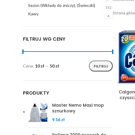
Sezon (Wkłady do zniczy), (Świeczki)
152
Strona głó
Kawy
6
FILTRUJ WG CENY
Cena:
10 zł
—
50 zł
FILTRUJ
Calgon 
PRODUKTY
czyszcz
Master Nemo Maxi mop
sznurkowy
9.16
zł