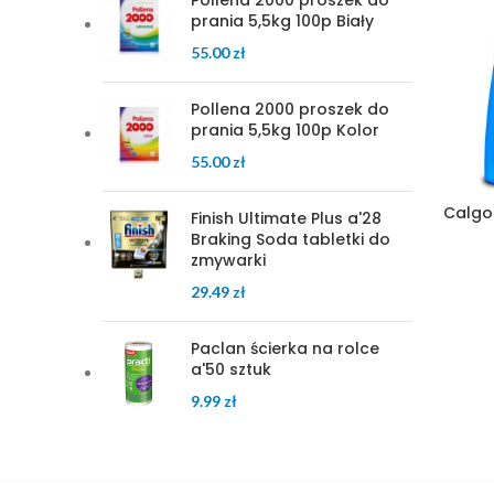
Pollena 2000 proszek do
prania 5,5kg 100p Biały
55.00
zł
Pollena 2000 proszek do
prania 5,5kg 100p Kolor
55.00
zł
Calgon
Finish Ultimate Plus a'28
Braking Soda tabletki do
zmywarki
29.49
zł
Paclan ścierka na rolce
a'50 sztuk
9.99
zł