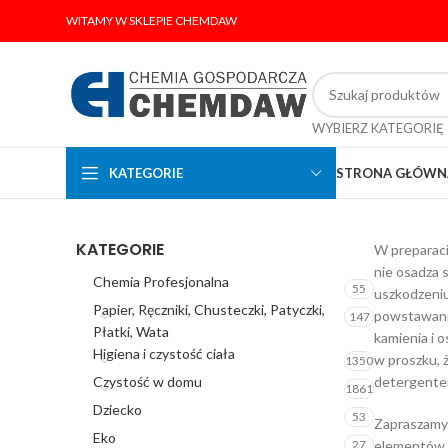
WITAMY W SKLEPIE CHEMDAW
WYBIERZ KATEGORIĘ
KATEGORIE
STRONA GŁÓWN
KATEGORIE
W preparacie
nie osadza 
Chemia Profesjonalna
55
uszkodzeniu
Papier, Ręczniki, Chusteczki, Patyczki,
powstawanie
147
Płatki, Wata
kamienia i 
Higiena i czystość ciała
w proszku, 
1350
Czystość w domu
detergente
1861
Dziecko
53
Zapraszamy 
Eko
27
elementów p