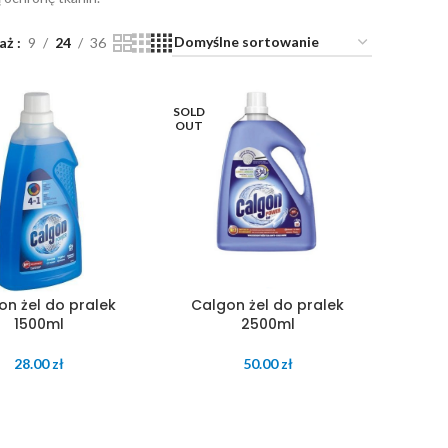
aż
9
24
36
SOLD
OUT
on żel do pralek
Calgon żel do pralek
1500ml
2500ml
28.00
zł
50.00
zł