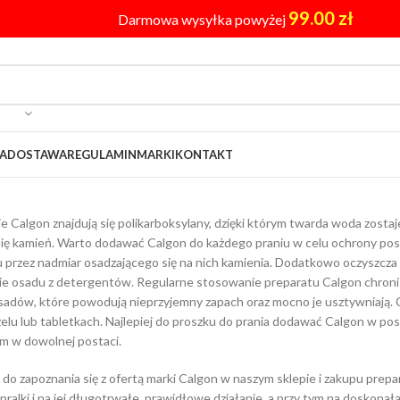
99.00
zł
Darmowa wysyłka powyżej
A
DOSTAWA
REGULAMIN
MARKI
KONTAKT
 Calgon znajdują się polikarboksylany, dzięki którym twarda woda zostaje z
się kamień. Warto dodawać Calgon do każdego praniu w celu ochrony pos
 przez nadmiar osadzającego się na nich kamienia. Dodatkowo oczyszcza o
 osadu z detergentów. Regularne stosowanie preparatu Calgon chroni pr
osadów, które powodują nieprzyjemny zapach oraz mocno je usztywniają.
żelu lub tabletkach. Najlepiej do proszku do prania dodawać Calgon w pos
m w dowolnej postaci.
do zapoznania się z ofertą marki Calgon w naszym sklepie i zakupu pre
ralki i na jej długotrwałe, prawidłowe działanie, a przy tym na doskonał