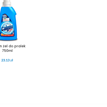
 żel do pralek
750ml
23.13
zł