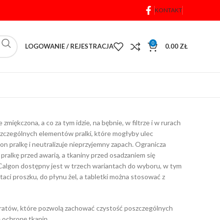
KONTAKT
0
LOGOWANIE / REJESTRACJA
0.00
ZŁ
miękczona, a co za tym idzie, na bębnie, w filtrze i w rurach
zczególnych elementów pralki, które mogłyby ulec
n pralkę i neutralizuje nieprzyjemny zapach. Ogranicza
alkę przed awarią, a tkaniny przed osadzaniem się
 Calgon dostępny jest w trzech wariantach do wyboru, w tym
taci proszku, do płynu żel, a tabletki można stosować z
paratów, które pozwolą zachować czystość poszczególnych
ą ochronę tkanin.