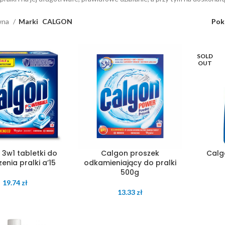
wna
Marki
CALGON
Pok
SOLD
OUT
3w1 tabletki do
Calgon proszek
Calg
enia pralki a’15
odkamieniający do pralki
500g
19.74
zł
13.33
zł