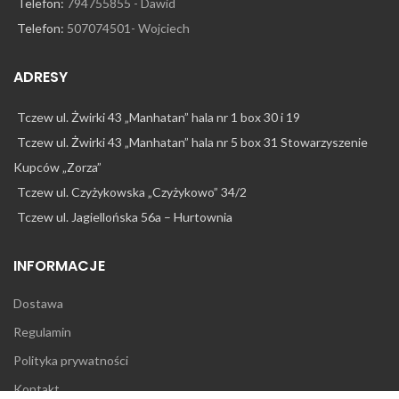
Telefon:
794755855 - Dawid
Telefon:
507074501- Wojciech
ADRESY
Tczew ul. Żwirki 43 „Manhatan” hala nr 1 box 30 i 19
Tczew ul. Żwirki 43 „Manhatan” hala nr 5 box 31 Stowarzyszenie
Kupców „Zorza”
Tczew ul. Czyżykowska „Czyżykowo” 34/2
Tczew ul. Jagiellońska 56a – Hurtownia
INFORMACJE
Dostawa
Regulamin
Polityka prywatności
Kontakt