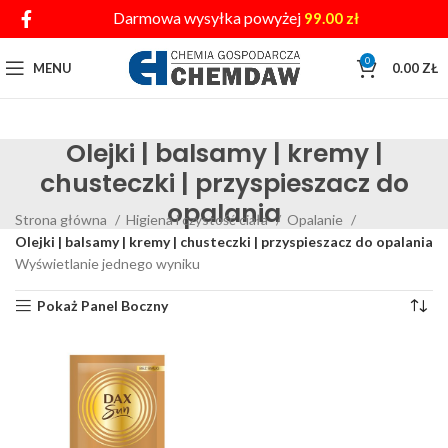
Darmowa wysyłka powyżej
99.00
zł
0
MENU
0.00
ZŁ
Olejki | balsamy | kremy |
chusteczki | przyspieszacz do
opalania
Strona główna
Higiena i czystość ciała
Opalanie
Olejki | balsamy | kremy | chusteczki | przyspieszacz do opalania
Wyświetlanie jednego wyniku
Pokaż Panel Boczny