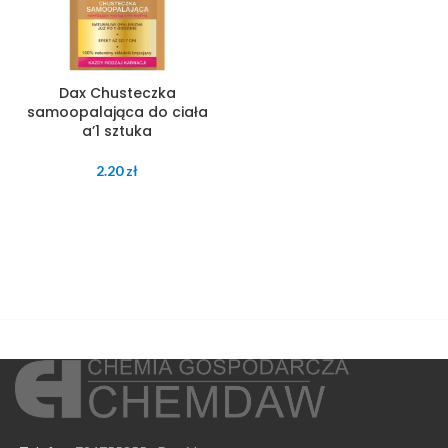
Dax Chusteczka
samoopalająca do ciała
a’1 sztuka
2.20
zł