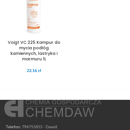
Voigt VC 225 Kampur do
mycia podłóg
kamiennych, lastryka i
marmuru 1L
22.16
zł
Telefon:
794755855 - Dawid