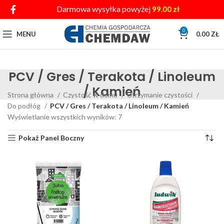
Darmowa wysyłka powyżej
99.00
zł
0
MENU
0.00
ZŁ
PCV / Gres / Terakota / Linoleum
/ Kamień
Strona główna
Czystość w domu
Utrzymanie czystości
Do podłóg
PCV / Gres / Terakota / Linoleum / Kamień
Wyświetlanie wszystkich wyników: 7
Pokaż Panel Boczny