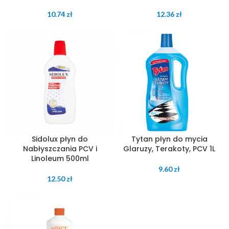
10.74
zł
12.36
zł
Sidolux płyn do
Tytan płyn do mycia
Nabłyszczania PCV i
Glaruzy, Terakoty, PCV 1L
Linoleum 500ml
9.60
zł
12.50
zł