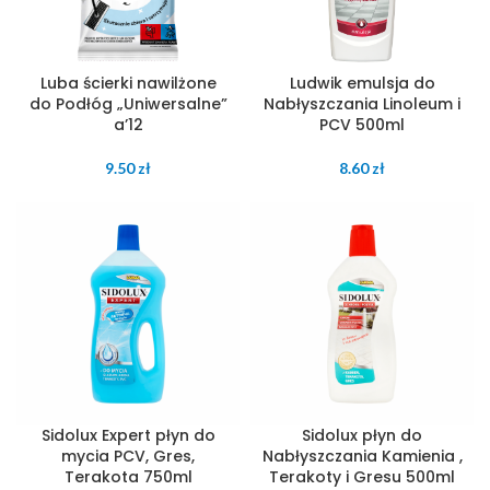
Luba ścierki nawilżone
Ludwik emulsja do
do Podłóg „Uniwersalne”
Nabłyszczania Linoleum i
a’12
PCV 500ml
9.50
zł
8.60
zł
Sidolux Expert płyn do
Sidolux płyn do
mycia PCV, Gres,
Nabłyszczania Kamienia ,
Terakota 750ml
Terakoty i Gresu 500ml