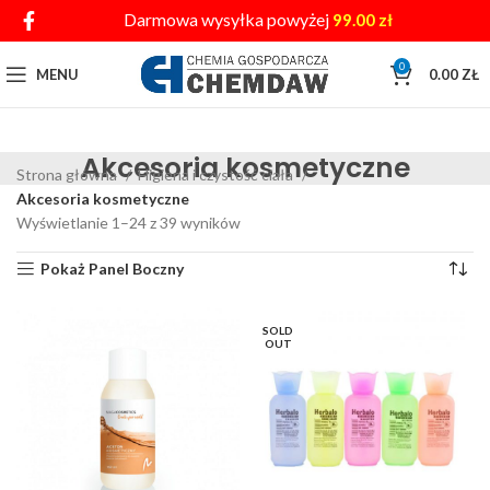
Darmowa wysyłka powyżej
99.00
zł
0
MENU
0.00
ZŁ
Akcesoria kosmetyczne
Strona główna
Higiena i czystość ciała
Akcesoria kosmetyczne
Wyświetlanie 1–24 z 39 wyników
Pokaż Panel Boczny
SOLD
OUT