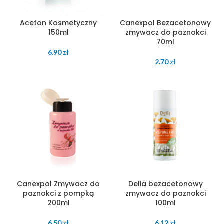
Aceton Kosmetyczny
Canexpol Bezacetonowy
150ml
zmywacz do paznokci
70ml
6.90
zł
2.70
zł
Canexpol Zmywacz do
Delia bezacetonowy
paznokci z pompką
zmywacz do paznokci
200ml
100ml
6.50
zł
6.12
zł