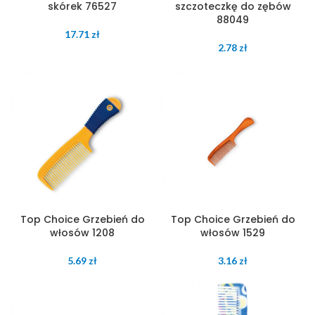
skórek 76527
szczoteczkę do zębów
88049
17.71
zł
2.78
zł
Top Choice Grzebień do
Top Choice Grzebień do
włosów 1208
włosów 1529
5.69
zł
3.16
zł