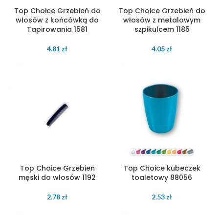
Top Choice Grzebień do
Top Choice Grzebień do
włosów z końcówką do
włosów z metalowym
Tapirowania 1581
szpikulcem 1185
4.81
zł
4.05
zł
Top Choice Grzebień
Top Choice kubeczek
męski do włosów 1192
toaletowy 88056
2.78
zł
2.53
zł