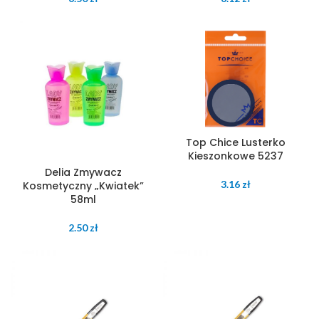
Top Chice Lusterko
Kieszonkowe 5237
Delia Zmywacz
3.16
zł
Kosmetyczny „Kwiatek”
58ml
2.50
zł