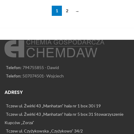
1
2
→
Telefon:
794755855 - Dawid
Telefon:
507074501- Wojciech
ADRESY
Tczew ul. Żwirki 43 „Manhatan” hala nr 1 box 30 i 19
Tczew ul. Żwirki 43 „Manhatan” hala nr 5 box 31 Stowarzyszenie
Kupców „Zorza”
Tczew ul. Czyżykowska „Czyżykowo” 34/2