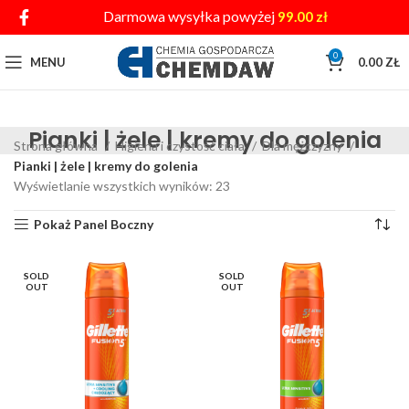
Darmowa wysyłka powyżej
99.00
zł
0
MENU
0.00
ZŁ
Pianki | żele | kremy do golenia
Strona główna
Higiena i czystość ciała
Dla mężczyzny
Pianki | żele | kremy do golenia
Wyświetlanie wszystkich wyników: 23
Pokaż Panel Boczny
SOLD
SOLD
OUT
OUT