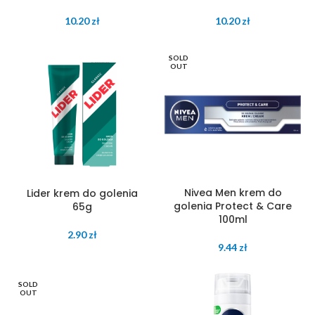
10.20
zł
10.20
zł
SOLD
OUT
Nivea Men krem do
Lider krem do golenia
golenia Protect & Care
65g
100ml
2.90
zł
9.44
zł
SOLD
OUT