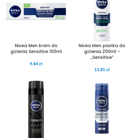
Nivea Men krem do
Nivea Men pianka do
golenia Sensitive 100ml
golenia 200ml –
„Sensitive”
9.44
zł
11.85
zł