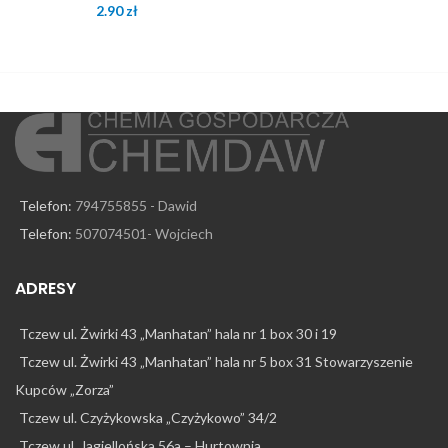
2.90
zł
Telefon:
794755855 - Dawid
Telefon:
507074501- Wojciech
ADRESY
Tczew ul. Żwirki 43 „Manhatan” hala nr 1 box 30 i 19
Tczew ul. Żwirki 43 „Manhatan” hala nr 5 box 31 Stowarzyszenie
Kupców „Zorza”
Tczew ul. Czyżykowska „Czyżykowo” 34/2
Tczew ul. Jagiellońska 56a – Hurtownia