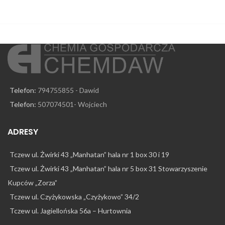
Telefon:
794755855 - Dawid
Telefon:
507074501- Wojciech
ADRESY
Tczew ul. Żwirki 43 „Manhatan” hala nr 1 box 30 i 19
Tczew ul. Żwirki 43 „Manhatan” hala nr 5 box 31 Stowarzyszenie
Kupców „Zorza”
Tczew ul. Czyżykowska „Czyżykowo” 34/2
Tczew ul. Jagiellońska 56a – Hurtownia