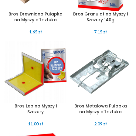
Bros Drewniana Pułapka
Bros Granulat na Myszy i
na Myszy a’1 sztuka
Szczury 140g
1.65
zł
7.15
zł
Bros Lep na Myszy i
Bros Metalowa Pułapka
Szczury
na Myszy a’1 sztuka
11.00
zł
2.09
zł