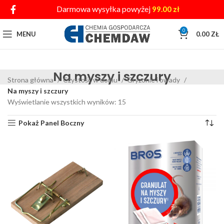
Darmowa wysyłka powyżej
99.00
zł
0
MENU
0.00
ZŁ
Na myszy i szczury
Strona główna
Czystość w domu
Gryzonie i owady
Na myszy i szczury
Wyświetlanie wszystkich wyników: 15
Pokaż Panel Boczny