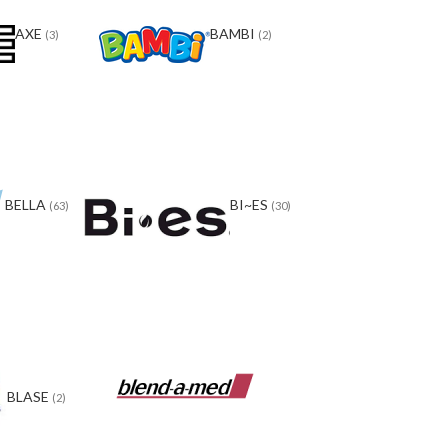
AXE
BAMBI
(3)
(2)
BELLA
BI~ES
(63)
(30)
BLASE
(2)