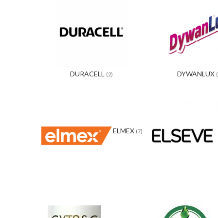
DURACELL
DYWANLUX
(2)
ELMEX
(7)