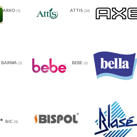
ARKO
ATTIS
(5)
(24)
BARWA
BEBE
(2)
(2)
BIC
(8)