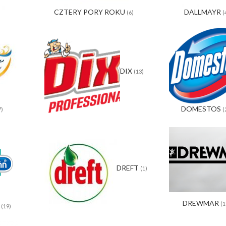
CZTERY PORY ROKU
DALLMAYR
(6)
(
DIX
(13)
DOMESTOS
7)
(
DREFT
(1)
DREWMAR
(1
N
(19)