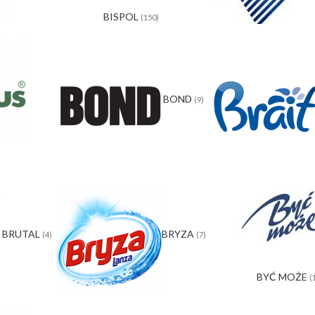
BISPOL
(150)
BOND
(9)
)
BRUTAL
BRYZA
(4)
(7)
BYĆ MOŻE
(