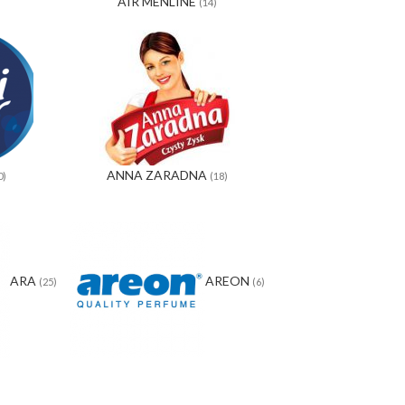
AIR MENLINE
(14)
ANNA ZARADNA
0)
(18)
ARA
AREON
(25)
(6)