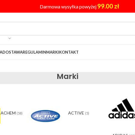
99.00
zł
Darmowa wysyłka powyżej
A
DOSTAWA
REGULAMIN
MARKI
KONTAKT
Marki
ACHEM
ACTIVE
(58)
(5)