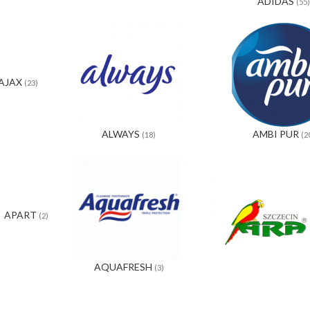
ADIDAS
(55)
AJAX
(23)
ALWAYS
AMBI PUR
(18)
(2
APART
(2)
AQUAFRESH
(3)