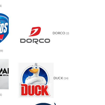
4)
DORCO
(2)
29)
DUCK
(14)
1)