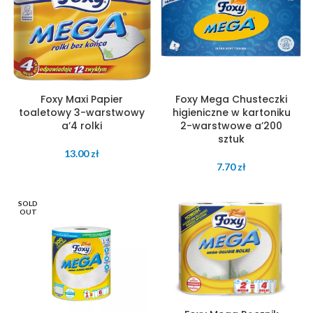
Foxy Maxi Papier
Foxy Mega Chusteczki
toaletowy 3-warstwowy
higieniczne w kartoniku
a’4 rolki
2-warstwowe a’200
sztuk
13.00
zł
7.70
zł
SOLD
OUT