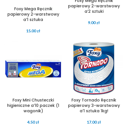
Foxy Mega Ręcznik
papierowy 2-warstwowy
Foxy Mega Ręcznik
a’2 sztuki
papierowy 2-warstwowy
a’1 sztuka
9.00
zł
15.00
zł
Foxy Mini Chusteczki
Foxy Tornado Ręcznik
higieniczne a’10 paczek (1
papierowy 3-warstwowy
wagonik)
a’1 sztuka 1kg!
4.50
zł
17.00
zł