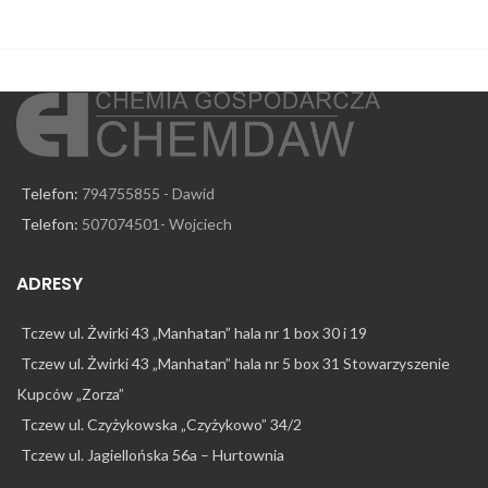
Telefon:
794755855 - Dawid
Telefon:
507074501- Wojciech
ADRESY
Tczew ul. Żwirki 43 „Manhatan” hala nr 1 box 30 i 19
Tczew ul. Żwirki 43 „Manhatan” hala nr 5 box 31 Stowarzyszenie
Kupców „Zorza”
Tczew ul. Czyżykowska „Czyżykowo” 34/2
Tczew ul. Jagiellońska 56a – Hurtownia