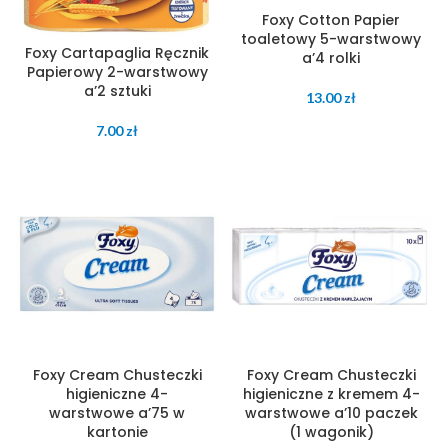
Foxy Cotton Papier
toaletowy 5-warstwowy
Foxy Cartapaglia Ręcznik
a’4 rolki
Papierowy 2-warstwowy
a’2 sztuki
13.00
zł
7.00
zł
Foxy Cream Chusteczki
Foxy Cream Chusteczki
higieniczne 4-
higieniczne z kremem 4-
warstwowe a’75 w
warstwowe a’10 paczek
kartonie
(1 wagonik)