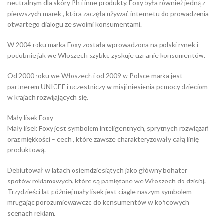
neutralnym dla skóry Ph i inne produkty. Foxy była również jedną z
pierwszych marek , która zaczęła używać internetu do prowadzenia
otwartego dialogu ze swoimi konsumentami.
W 2004 roku marka Foxy została wprowadzona na polski rynek i
podobnie jak we Wloszech szybko zyskuje uznanie konsumentów.
Od 2000 roku we Włoszech i od 2009 w Polsce marka jest
partnerem UNICEF i uczestniczy w misji niesienia pomocy dzieciom
w krajach rozwijających się.
Mały lisek Foxy
Mały lisek Foxy jest symbolem inteligentnych, sprytnych rozwiązań
oraz miękkości – cech , które zawsze charakteryzowały całą linię
produktową.
Debiutował w latach osiemdziesiątych jako główny bohater
spotów reklamowych, które są pamiętane we Włoszech do dzisiaj.
Trzydzieści lat później mały lisek jest ciagle naszym symbolem
mrugając porozumiewawczo do konsumentów w końcowych
scenach reklam.