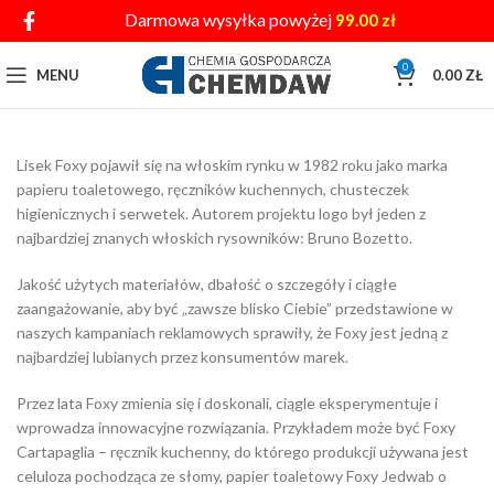
Darmowa wysyłka powyżej
99.00
zł
0
MENU
0.00
ZŁ
Lisek Foxy pojawił się na włoskim rynku w 1982 roku jako marka
papieru toaletowego, ręczników kuchennych, chusteczek
higienicznych i serwetek. Autorem projektu logo był jeden z
najbardziej znanych włoskich rysowników: Bruno Bozetto.
Jakość użytych materiałów, dbałość o szczegóły i ciągłe
zaangażowanie, aby być „zawsze blisko Ciebie” przedstawione w
naszych kampaniach reklamowych sprawiły, że Foxy jest jedną z
najbardziej lubianych przez konsumentów marek.
Przez lata Foxy zmienia się i doskonali, ciągle eksperymentuje i
wprowadza innowacyjne rozwiązania. Przykładem może być Foxy
Cartapaglia – ręcznik kuchenny, do którego produkcji używana jest
celuloza pochodząca ze słomy, papier toaletowy Foxy Jedwab o