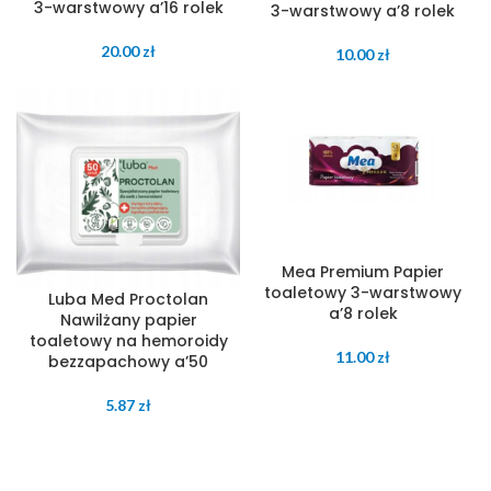
3-warstwowy a’16 rolek
3-warstwowy a’8 rolek
20.00
zł
10.00
zł
Mea Premium Papier
toaletowy 3-warstwowy
Luba Med Proctolan
a’8 rolek
Nawilżany papier
toaletowy na hemoroidy
11.00
zł
bezzapachowy a’50
5.87
zł