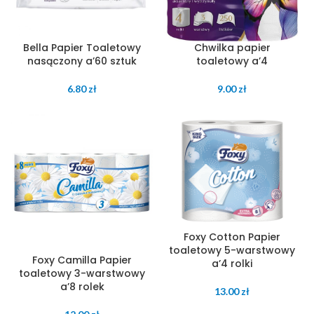
Bella Papier Toaletowy
Chwilka papier
nasączony a’60 sztuk
toaletowy a’4
6.80
zł
9.00
zł
Foxy Cotton Papier
toaletowy 5-warstwowy
Foxy Camilla Papier
a’4 rolki
toaletowy 3-warstwowy
a’8 rolek
13.00
zł