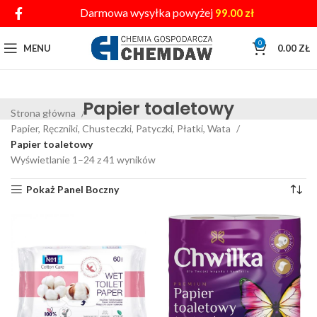
Darmowa wysyłka powyżej
99.00
zł
0
MENU
0.00
ZŁ
Papier toaletowy
Strona główna
Papier, Ręczniki, Chusteczki, Patyczki, Płatki, Wata
Papier toaletowy
Wyświetlanie 1–24 z 41 wyników
Pokaż Panel Boczny