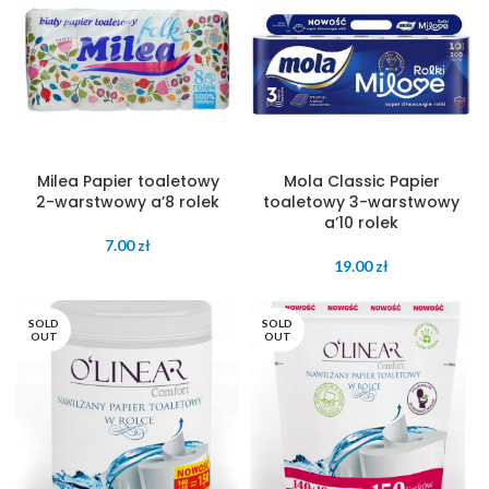
Milea Papier toaletowy
Mola Classic Papier
2-warstwowy a’8 rolek
toaletowy 3-warstwowy
a’10 rolek
7.00
zł
19.00
zł
SOLD
SOLD
OUT
OUT