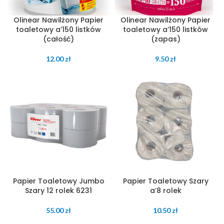
Olinear Nawilżony Papier
Olinear Nawilżony Papier
toaletowy a’150 listków
toaletowy a’150 listków
(całość)
(zapas)
12.00
zł
9.50
zł
Papier Toaletowy Jumbo
Papier Toaletowy Szary
Szary 12 rolek 6231
a’8 rolek
55.00
zł
10.50
zł