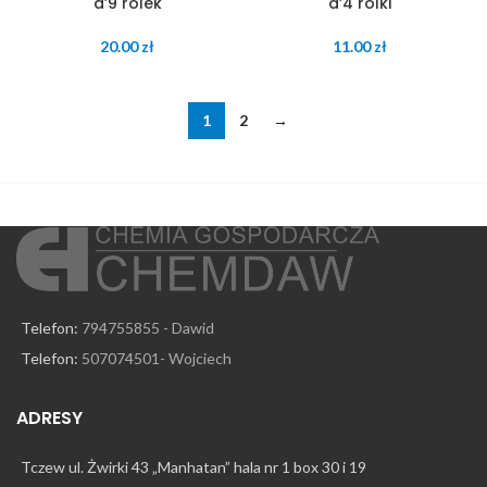
a’9 rolek
a’4 rolki
20.00
zł
11.00
zł
1
2
→
Telefon:
794755855 - Dawid
Telefon:
507074501- Wojciech
ADRESY
Tczew ul. Żwirki 43 „Manhatan” hala nr 1 box 30 i 19