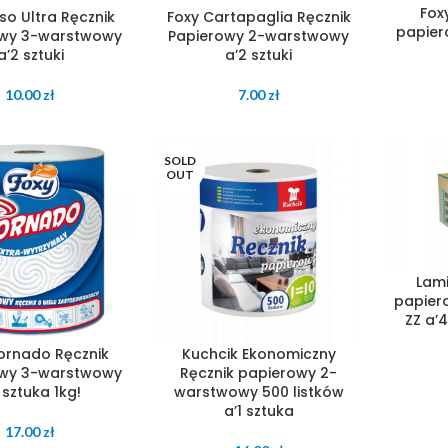
Fox
so Ultra Ręcznik
Foxy Cartapaglia Ręcznik
papie
wy 3-warstwowy
Papierowy 2-warstwowy
a’2 sztuki
a’2 sztuki
10.00
zł
7.00
zł
SOLD
OUT
Lami
papier
ZZ a’
ornado Ręcznik
Kuchcik Ekonomiczny
wy 3-warstwowy
Ręcznik papierowy 2-
 sztuka 1kg!
warstwowy 500 listków
a’1 sztuka
17.00
zł