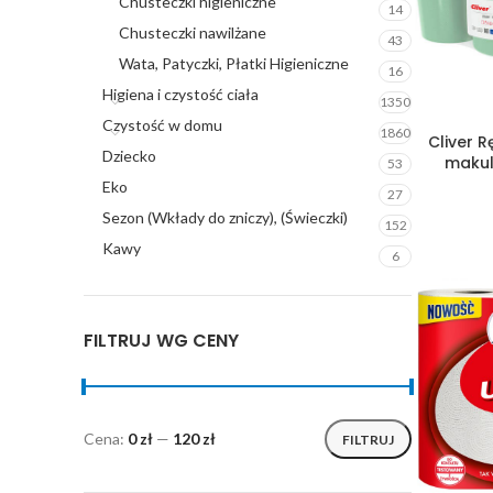
Chusteczki higieniczne
14
Chusteczki nawilżane
43
Wata, Patyczki, Płatki Higieniczne
16
Higiena i czystość ciała
1350
Czystość w domu
1860
Cliver 
Dziecko
makul
53
Eko
27
Sezon (Wkłady do zniczy), (Świeczki)
152
Kawy
6
FILTRUJ WG CENY
Cena:
0 zł
—
120 zł
FILTRUJ