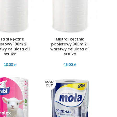
istral Ręcznik
Mistral Ręcznik
ierowy 100m 2-
papierowy 300m 2-
twy celuloza a’1
warstwy celuloza a’1
sztuka
sztuka
10.00
zł
45.00
zł
SOLD
OUT