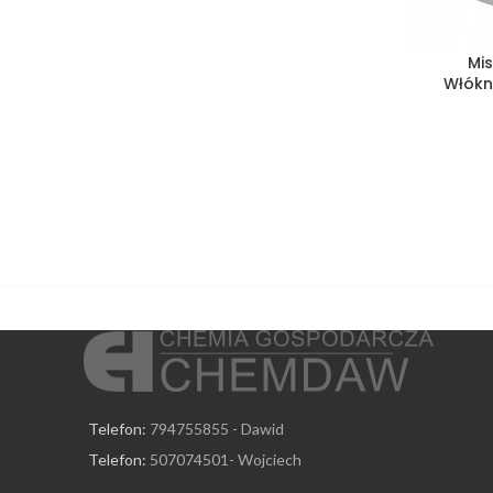
Mis
Włókn
Telefon:
794755855 - Dawid
Telefon:
507074501- Wojciech