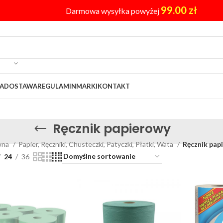
99.00
zł
Darmowa wysyłka powyżej
A
DOSTAWA
REGULAMIN
MARKI
KONTAKT
Ręcznik papierowy
wna
Papier, Ręczniki, Chusteczki, Patyczki, Płatki, Wata
Ręcznik pap
24
36