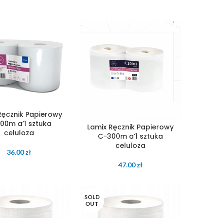
Ręcznik Papierowy
00m a’1 sztuka
Lamix Ręcznik Papierowy
celuloza
C-300m a’1 sztuka
celuloza
36.00
zł
47.00
zł
SOLD
OUT