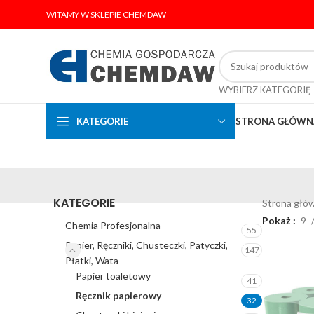
WITAMY W SKLEPIE CHEMDAW
WYBIERZ KATEGORIĘ
KATEGORIE
STRONA GŁÓWN
KATEGORIE
Strona głó
Pokaż
9
Chemia Profesjonalna
55
Papier, Ręczniki, Chusteczki, Patyczki,
147
Płatki, Wata
Papier toaletowy
41
Ręcznik papierowy
32