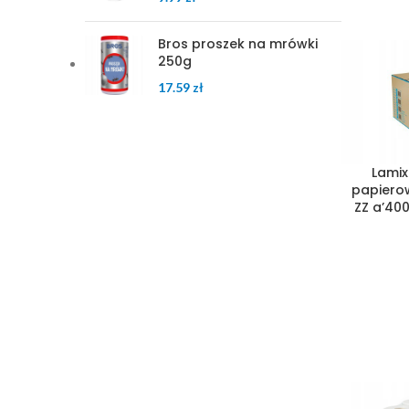
Bros proszek na mrówki
250g
17.59
zł
Lamix
papiero
ZZ a’400