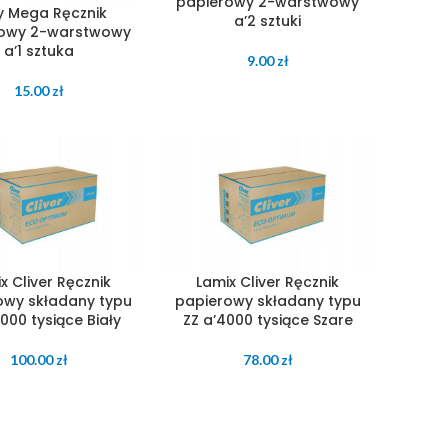
papierowy 2-warstwowy
y Mega Ręcznik
a’2 sztuki
rowy 2-warstwowy
a’1 sztuka
9.00
zł
15.00
zł
x Cliver Ręcznik
Lamix Cliver Ręcznik
owy składany typu
papierowy składany typu
4000 tysiące Biały
ZZ a’4000 tysiące Szare
100.00
zł
78.00
zł