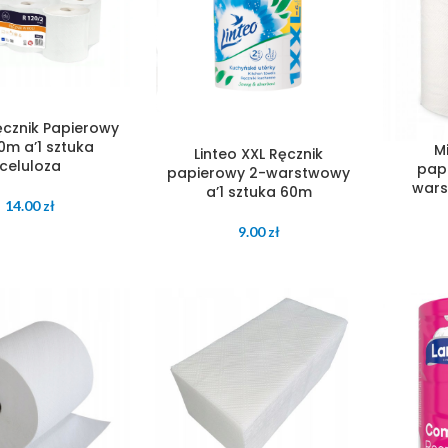
ęcznik Papierowy
0m a’1 sztuka
M
Linteo XXL Ręcznik
celuloza
pap
papierowy 2-warstwowy
wars
a’1 sztuka 60m
14.00
zł
9.00
zł