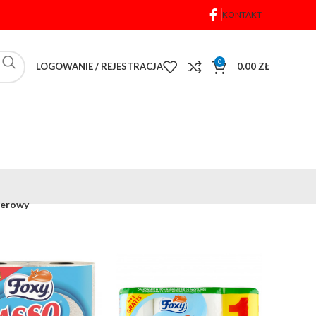
KONTAKT
0
LOGOWANIE / REJESTRACJA
0.00
ZŁ
ierowy