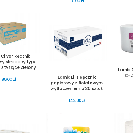
16.00
zł
 Cliver Ręcznik
wy składany typu
0 tysiące Zielony
Lamix 
C-2
Lamix Ellis Ręcznik
80.00
zł
papierowy z fioletowym
wytłoczeniem a’20 sztuk
112.00
zł