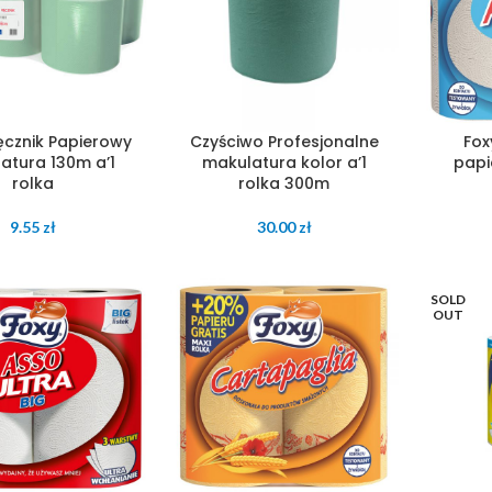
Ręcznik Papierowy
Czyściwo Profesjonalne
Fox
atura 130m a’1
makulatura kolor a’1
papi
rolka
rolka 300m
9.55
zł
30.00
zł
SOLD
OUT