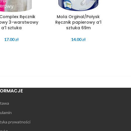
Complex Ręcznik
Mola Orginal/Połysk
rowy 3-warstwowy
Ręcznik papierowy a’1
a’1 sztuka
sztuka 69m
17.00
zł
14.00
zł
FORMACJE
tawa
ulamin
ityka prywatności