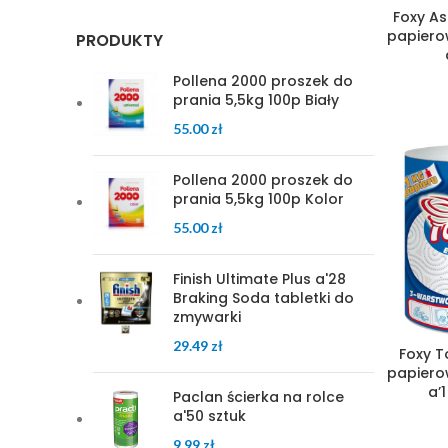
Foxy As
papiero
PRODUKTY
Pollena 2000 proszek do
prania 5,5kg 100p Biały
55.00
zł
Pollena 2000 proszek do
prania 5,5kg 100p Kolor
55.00
zł
Finish Ultimate Plus a'28
Braking Soda tabletki do
zmywarki
29.49
zł
Foxy T
papiero
a’1
Paclan ścierka na rolce
a'50 sztuk
9.99
zł