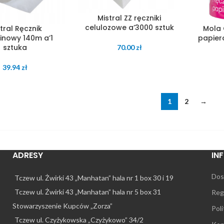
Mistral ZZ ręczniki
celulozowe a’3000 sztuk
tral Ręcznik
Mola 
inowy 140m a’1
papie
sztuka
70.00
zł
39.94
zł
1
2
→
ADRESY
IN
Dos
Tczew ul. Żwirki 43 „Manhatan” hala nr 1 box 30 i 19
Tczew ul. Żwirki 43 „Manhatan” hala nr 5 box 31
Reg
Stowarzyszenie Kupców „Zorza”
Pol
Tczew ul. Czyżykowska „Czyżykowo” 34/2