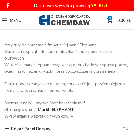
Darmowa wysyłka powyżej
99.00
zł
0
MENU
0.00
ZŁ
Artykuły do sprzątania francuskiej marki Elephant
Skutecznie sprzątanie domu, mieszkania oraz pomieszczeń
biurowych
W ofercie marki Elephant znajdziesz produkty do sprzątania podłóg,
okien i szyb, łazienki, kuchni oraz do czyszczenia ubrań i mebli.
Dzięki nowoczesnym akcesoriom, sprzątanie jest przyjemniejsze a
Ty masz więcej czasu na odpoczynek.
Sprzątaj z nami – szybko i bez brudzenia rąk!
Strona główna
Marki
ELEPHANT
Wyświetlanie wszystkich wyników: 4
Pokaż Panel Boczny