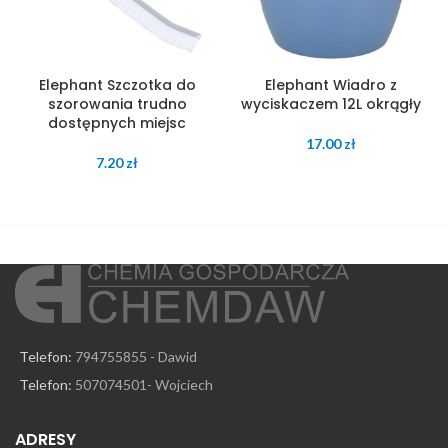
Elephant Szczotka do
Elephant Wiadro z
szorowania trudno
wyciskaczem 12L okrągły
dostępnych miejsc
17.00
zł
7.20
zł
Telefon:
794755855 - Dawid
Telefon:
507074501- Wojciech
ADRESY