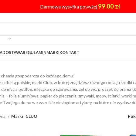
99.00
zł
Darmowa wysyłka powyżej
A
DOSTAWA
REGULAMIN
MARKI
KONTAKT
a chemia gospodarcza do każdego domu!
ę z ofertą polskiej marki Cluo, w której znajdziesz różnego rodzaju środ
 do mycia podłóg, mleczko do szorowania, żel do wc, proszek do prania tk
nia – folia aluminiowa, papier do pieczenia, zmywaki, mopy, ścierki, work
 Twojego domu we wszelkie niezbędne artykuły, na które nie wydasz du
wna
Marki
CLUO
Pok