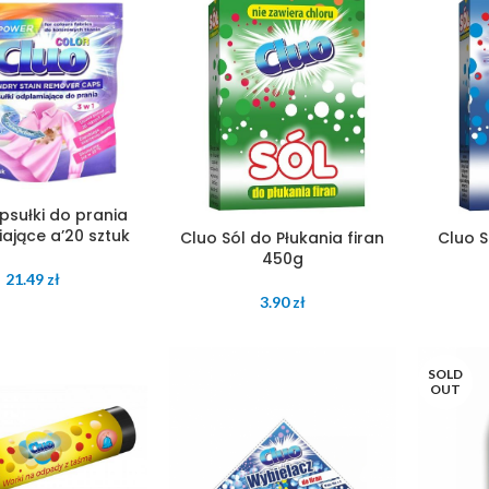
psułki do prania
ające a’20 sztuk
Cluo Sól do Płukania firan
Cluo S
450g
21.49
zł
3.90
zł
SOLD
OUT