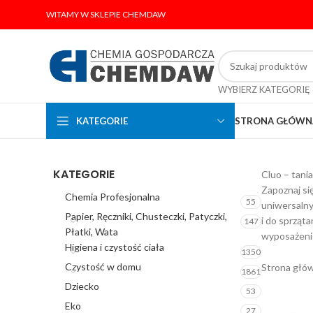
WITAMY W SKLEPIE CHEMDAW
WYBIERZ KATEGORIĘ
KATEGORIE
STRONA GŁÓWN
KATEGORIE
Cluo – tani
Zapoznaj si
Chemia Profesjonalna
55
uniwersalny
Papier, Ręczniki, Chusteczki, Patyczki,
i do sprząta
147
Płatki, Wata
wyposażenie
Higiena i czystość ciała
1350
Czystość w domu
Strona głó
1861
Dziecko
53
Eko
27