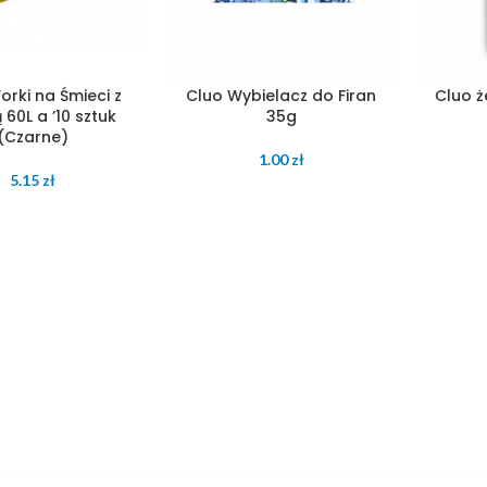
orki na Śmieci z
Cluo Wybielacz do Firan
Cluo ż
60L a ’10 sztuk
35g
(Czarne)
1.00
zł
5.15
zł