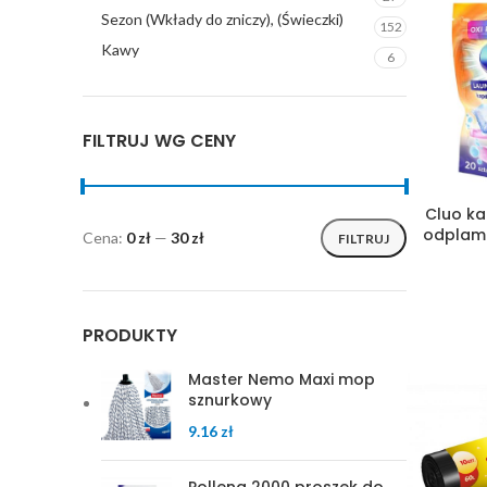
Sezon (Wkłady do zniczy), (Świeczki)
152
Kawy
6
FILTRUJ WG CENY
Cluo ka
odplami
Cena:
0 zł
—
30 zł
FILTRUJ
PRODUKTY
Master Nemo Maxi mop
sznurkowy
9.16
zł