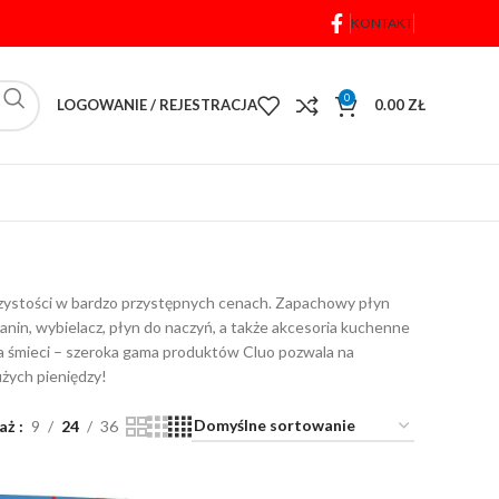
KONTAKT
0
LOGOWANIE / REJESTRACJA
0.00
ZŁ
ki czystości w bardzo przystępnych cenach. Zapachowy płyn
anin, wybielacz, płyn do naczyń, a także akcesoria kuchenne
i na śmieci – szeroka gama produktów Cluo pozwala na
żych pieniędzy!
aż
9
24
36