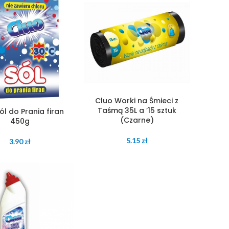
Cluo Worki na Śmieci z
Taśmą 35L a ’15 sztuk
ól do Prania firan
(Czarne)
450g
5.15
zł
3.90
zł