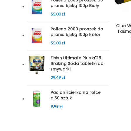
Pollena 2000 proszek do
prania 5,5kg 100p Biały
55.00
zł
Cluo W
Pollena 2000 proszek do
Taśmą 
prania 5,5kg 100p Kolor
55.00
zł
Finish Ultimate Plus a'28
Braking Soda tabletki do
zmywarki
29.49
zł
Paclan ścierka na rolce
a'50 sztuk
9.99
zł