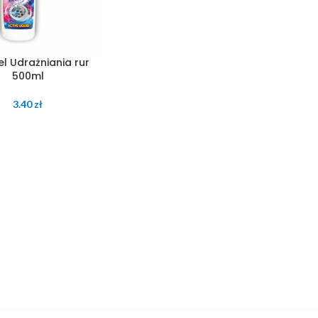
el Udrażniania rur
500ml
3.40
zł