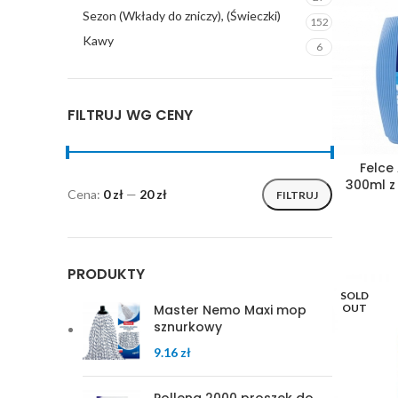
Sezon (Wkłady do zniczy), (Świeczki)
152
Kawy
6
FILTRUJ WG CENY
Felce
300ml z
Cena:
0 zł
—
20 zł
FILTRUJ
PRODUKTY
SOLD
OUT
Master Nemo Maxi mop
sznurkowy
9.16
zł