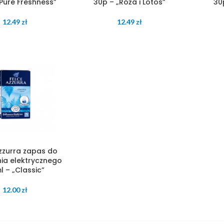
„Pure Freshness”
30p – „Róża i Lotos”
30
12.49
zł
12.49
zł
zzurra zapas do
ia elektrycznego
l – „Classic”
12.00
zł