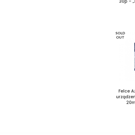
30p – 
SOLD
OUT
Felce A
urządzen
20m