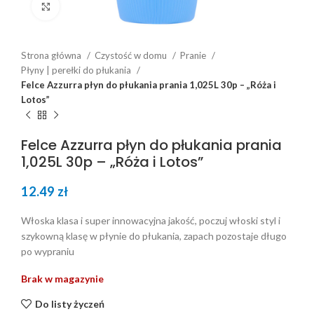
Click to enlarge
Strona główna
Czystość w domu
Pranie
Płyny | perełki do płukania
Felce Azzurra płyn do płukania prania 1,025L 30p – „Róża i
Lotos”
Felce Azzurra płyn do płukania prania
1,025L 30p – „Róża i Lotos”
12.49
zł
Włoska klasa i super innowacyjna jakość, poczuj włoski styl i
szykowną klasę w płynie do płukania, zapach pozostaje długo
po wypraniu
Brak w magazynie
Do listy życzeń