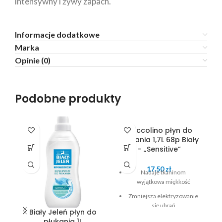
intensywny i żywy zapach.
Informacje dodatkowe
Marka
Opinie (0)
Podobne produkty
Coccolino płyn do
płukania 1,7L 68p Biały
– „Sensitive”
N
17.50
zł
Nadaje tkaninom
wyjątkowa miękkość
Zmniejsza elektryzowanie
się ubrań
Biały Jeleń płyn do
Wystarczy ½ nakrętki
płukania 1L