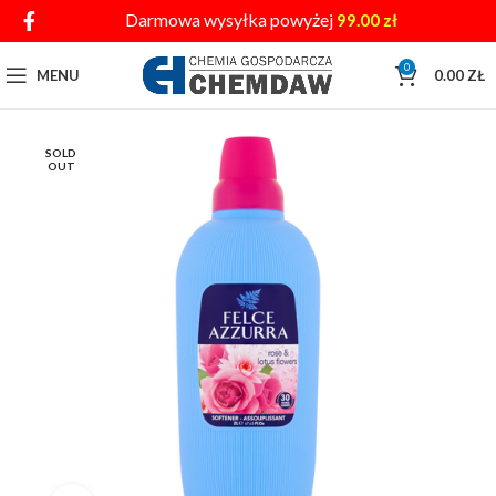
Darmowa wysyłka powyżej
99.00
zł
0
MENU
0.00
ZŁ
SOLD
OUT