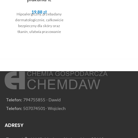
19.88
zł
Hipoalergiczny, przebadany
dermatologicznie, całkowicie
bezpieczny dla skóry oraz
tkanin, ułatwia prasowanie
chroniąc je przed szkodliwymi
czynnikami zewnętrznymi
Telefon:
794755855 - Dawid
Telefon:
507074501- Wojciech
ADRESY