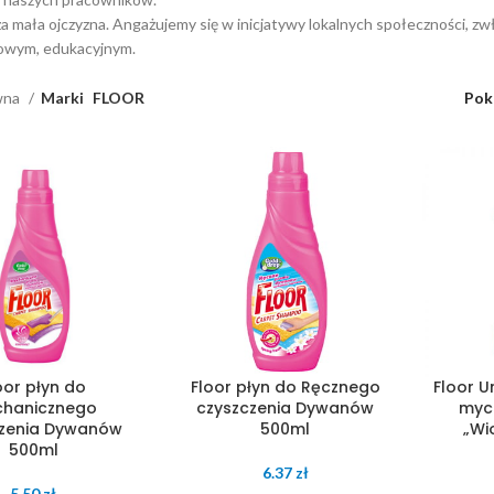
za mała ojczyzna. Angażujemy się w inicjatywy lokalnych społeczności, z
owym, edukacyjnym.
wna
Marki
FLOOR
Pok
oor płyn do
Floor płyn do Ręcznego
Floor U
hanicznego
czyszczenia Dywanów
myci
czenia Dywanów
500ml
„Wi
500ml
6.37
zł
5.50
zł