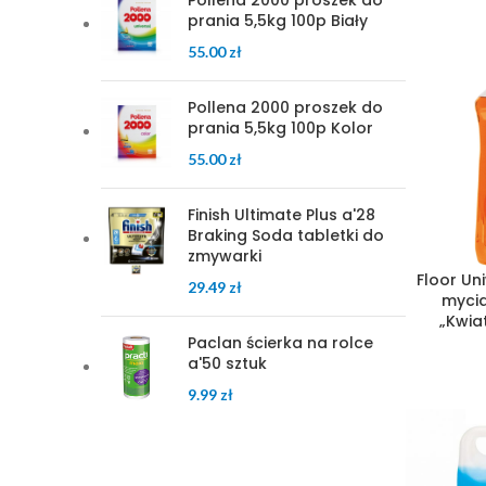
Pollena 2000 proszek do
prania 5,5kg 100p Biały
55.00
zł
Pollena 2000 proszek do
prania 5,5kg 100p Kolor
55.00
zł
Finish Ultimate Plus a'28
Braking Soda tabletki do
zmywarki
Floor Un
29.49
zł
mycia
„Kwia
Paclan ścierka na rolce
a'50 sztuk
9.99
zł