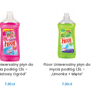
niwersalny płyn do
Floor Uniwersalny płyn do
a podłóg 1,5L –
mycia podłóg 1,5L –
iatowy Ogród”
„Limonka + Mięta”
7.30
zł
7.30
zł