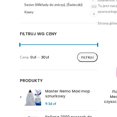
Sezon (Wkłady do zniczy), (Świeczki)
Tu jest nas
152
sponsoring
Kawy
6
Strona głó
FILTRUJ WG CENY
Cena:
0 zł
—
30 zł
FILTRUJ
PRODUKTY
Master Nemo Maxi mop
Fl
sznurkowy
Mec
czysz
9.16
zł