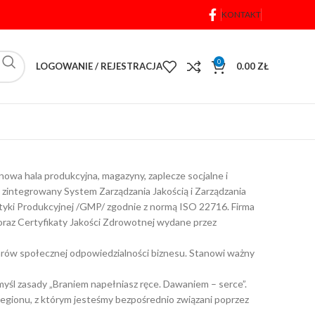
KONTAKT
0
LOGOWANIE / REJESTRACJA
0.00
ZŁ
owa hala produkcyjna, magazyny, zaplecze socjalne i
zintegrowany System Zarządzania Jakością i Zarządzania
tyki Produkcyjnej /GMP/ zgodnie z normą ISO 22716. Firma
 oraz Certyfikaty Jakości Zdrowotnej wydane przez
larów społecznej odpowiedzialności biznesu. Stanowi ważny
yśl zasady „Braniem napełniasz ręce. Dawaniem – serce”.
egionu, z którym jesteśmy bezpośrednio związani poprzez