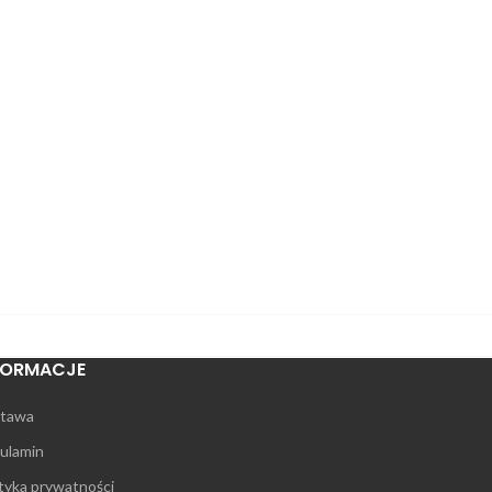
FORMACJE
tawa
ulamin
ityka prywatności