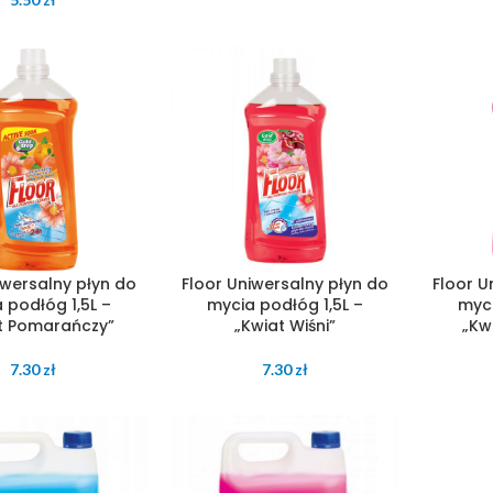
iwersalny płyn do
Floor Uniwersalny płyn do
Floor U
 podłóg 1,5L –
mycia podłóg 1,5L –
myci
t Pomarańczy”
„Kwiat Wiśni”
„Kw
7.30
zł
7.30
zł