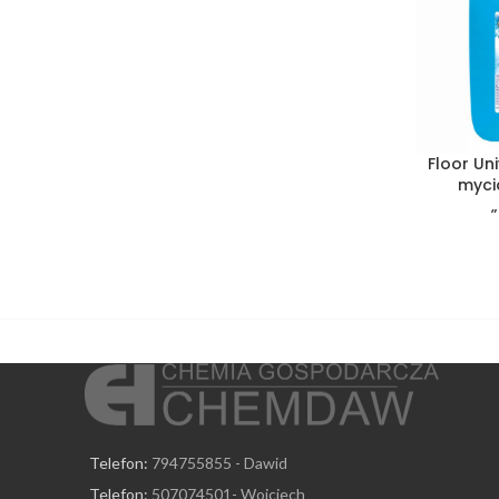
Floor Un
myci
„
Telefon:
794755855 - Dawid
Telefon:
507074501- Wojciech