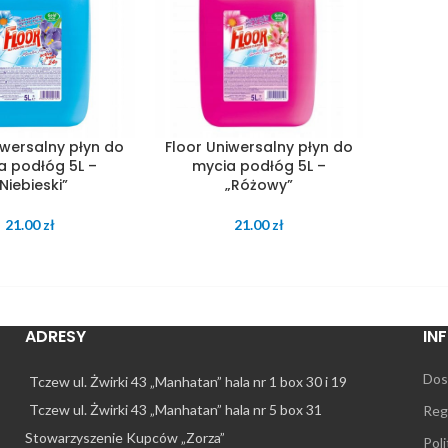
iwersalny płyn do
Floor Uniwersalny płyn do
a podłóg 5L –
mycia podłóg 5L –
Niebieski”
„Różowy”
21.00
zł
21.00
zł
ADRESY
IN
Dos
Tczew ul. Żwirki 43 „Manhatan” hala nr 1 box 30 i 19
Tczew ul. Żwirki 43 „Manhatan” hala nr 5 box 31
Reg
Stowarzyszenie Kupców „Zorza”
Pol