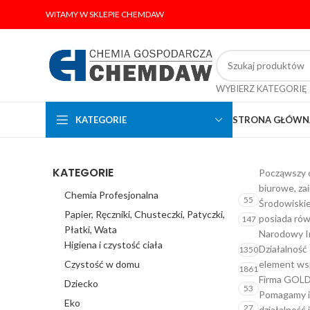
WITAMY W SKLEPIE CHEMDAW
WYBIERZ KATEGORIĘ
KATEGORIE
STRONA GŁÓWN
KATEGORIE
Począwszy o
biurowe, za
Chemia Profesjonalna
55
Środowiskie
Papier, Ręczniki, Chusteczki, Patyczki,
posiada rów
147
Płatki, Wata
Narodowy I
Higiena i czystość ciała
Działalność
1350
Czystość w domu
element wsp
1861
Firma GOLD 
Dziecko
53
Pomagamy in
Eko
27
działalność