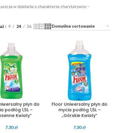
właszcza w działania o charakterze charytatywno –
aż
9
24
36
niwersalny płyn do
Floor Uniwersalny płyn do
a podłóg 1,5L –
mycia podłóg 1,5L –
osenne Kwiaty”
„Górskie Kwiaty”
7.30
zł
7.30
zł