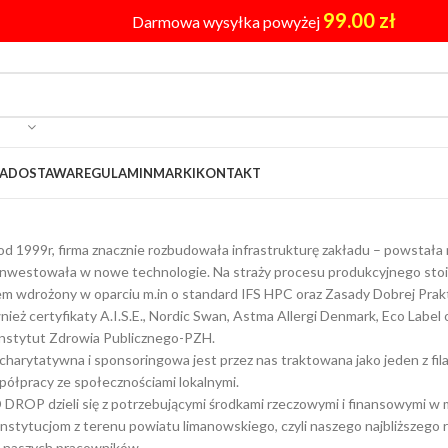
99.00
zł
Darmowa wysyłka powyżej
A
DOSTAWA
REGULAMIN
MARKI
KONTAKT
d 1999r, firma znacznie rozbudowała infrastrukturę zakładu – powstała n
inwestowała w nowe technologie. Na straży procesu produkcyjnego stoi 
m wdrożony w oparciu m.in o standard IFS HPC oraz Zasady Dobrej Prak
nież certyfikaty A.I.S.E., Nordic Swan, Astma Allergi Denmark, Eco Label
nstytut Zdrowia Publicznego-PZH.
 charytatywna i sponsoringowa jest przez nas traktowana jako jeden z fi
ółpracy ze społecznościami lokalnymi.
DROP dzieli się z potrzebującymi środkami rzeczowymi i finansowymi w m
stytucjom z terenu powiatu limanowskiego, czyli naszego najbliższego r
 i naszych pracowników.