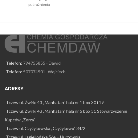
podrażnienia
ła
Telefon:
794755855 - Dawid
Telefon:
507074501- Wojciech
ADRESY
Tczew ul. Żwirki 43 „Manhatan” hala nr 1 box 30 i 19
Tczew ul. Żwirki 43 „Manhatan” hala nr 5 box 31 Stowarzyszenie
Kupców „Zorza”
Tczew ul. Czyżykowska „Czyżykowo” 34/2
Tczew ul. Jagiellońska 56a – Hurtownia