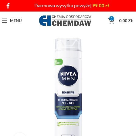
Darmowa wysyłka powyżej
99.00
zł
0
MENU
0.00
ZŁ