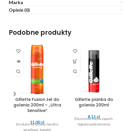
Marka
Opinie (0)
Podobne produkty
SOLD
OUT
Gillette Fusion żel do
Gillette pianka do
golenia 200ml – „Ultra
golenia 200ml
Sensitive”
8.15
zł
Klasycznie męski zapach,
11.00
zł
Do skóry wrażliwej i bardzo
łagodzi podrażnienia
wrażliwej, łagodzi
g