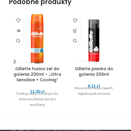
Podobne produkty
SOLD
OUT
Gillette Fusion żel do
Gillette pianka do
golenia 200ml – „Ultra
golenia 200ml
Sensitive + Coolnig”
8.15
zł
Klasycznie męski zapach,
11.00
zł
Funkcja ultra chłodząca do
łagodzi podrażnienia
skóry wrażliwej i bardzo
g
wrażliwej
ła