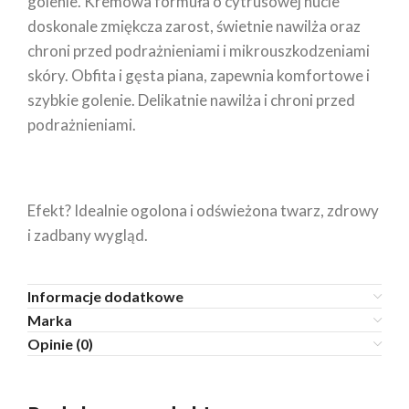
golenie. Kremowa formuła o cytrusowej nucie
doskonale zmiękcza zarost, świetnie nawilża oraz
chroni przed podrażnieniami i mikrouszkodzeniami
skóry. Obfita i gęsta piana, zapewnia komfortowe i
szybkie golenie. Delikatnie nawilża i chroni przed
podrażnieniami.
Efekt? Idealnie ogolona i odświeżona twarz, zdrowy
i zadbany wygląd.
Informacje dodatkowe
Marka
Opinie (0)