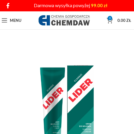
Darmowa wysyłka powyżej
99.00
zł
0
MENU
0.00
ZŁ