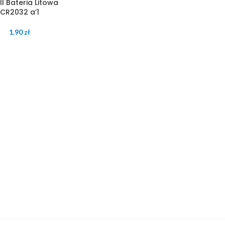
l Bateria Litowa
CR2032 a’1
1.90
zł