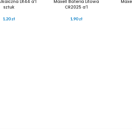
Alkaiczna LR44 a’1
Maxell Bateria Litowa
Maxel
sztuk
CR2025 a’1
1.20
zł
1.90
zł