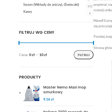
Sezon (Wkłady do zniczy), (Świeczki)
wspierać na
152
rozwój unik
Kawy
6
Maxell Europ
się precyzy
FILTRUJ WG CENY
Poniżej zna
Strona głó
Cena:
0 zł
—
10 zł
FILTRUJ
PRODUKTY
Master Nemo Maxi mop
sznurkowy
9.16
zł