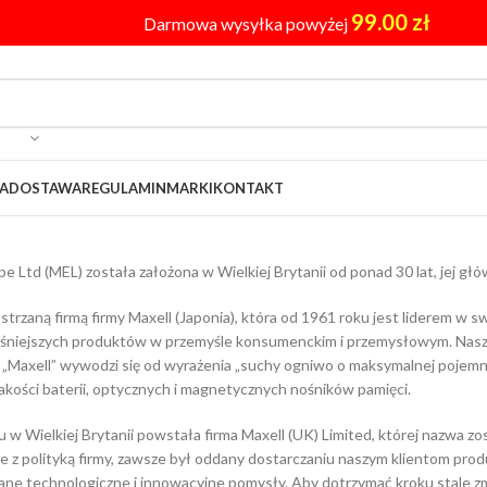
99.00
zł
Darmowa wysyłka powyżej
A
DOSTAWA
REGULAMIN
MARKI
KONTAKT
pe Ltd (MEL) została założona w Wielkiej Brytanii od ponad 30 lat, jej g
ostrzaną firmą firmy Maxell (Japonia), która od 1961 roku jest liderem w
niejszych produktów w przemyśle konsumenckim i przemysłowym. Nasza d
 „Maxell” wywodzi się od wyrażenia „suchy ogniwo o maksymalnej pojemnoś
jakości baterii, optycznych i magnetycznych nośników pamięci.
 w Wielkiej Brytanii powstała firma Maxell (UK) Limited, której nazwa z
e z polityką firmy, zawsze był oddany dostarczaniu naszym klientom produ
e technologiczne i innowacyjne pomysły. Aby dotrzymać kroku stale zmi