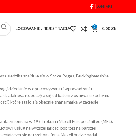
KONTAKT
0
LOGOWANIE / REJESTRACJA
0.00
ZŁ
łówna siedziba znajduje się w Stoke Poges, Buckinghamshire.
 swojej dziedzinie w opracowywaniu i wprowadzaniu
ziałalność rozpoczęła się od baterii z ogniwami suchymi,
ci”, które stało się obecnie znaną marką w zakresie
ostała zmieniona w 1994 roku na Maxell Europe Limited (MEL).
któw i usług najwyższej jakości poprzez najbardziej
eniającym się potrzebom, firma Maxell będzie nadal