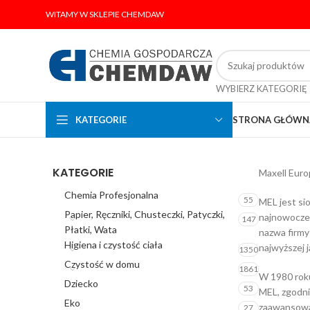
WITAMY W SKLEPIE CHEMDAW
WYBIERZ KATEGORIĘ
KATEGORIE
STRONA GŁÓWN
KATEGORIE
Maxell Euro
Chemia Profesjonalna
55
MEL jest si
Papier, Ręczniki, Chusteczki, Patyczki,
najnowocześ
147
Płatki, Wata
nazwa firmy
Higiena i czystość ciała
najwyższej 
1350
Czystość w domu
1861
W 1980 roku
Dziecko
53
MEL, zgodni
Eko
zaawansowan
27