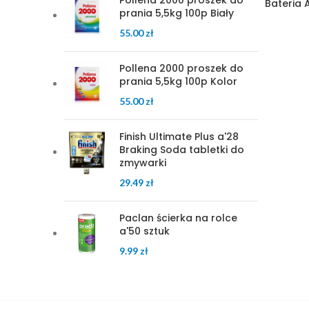
Pollena 2000 proszek do
Bateria 
prania 5,5kg 100p Biały
55.00
zł
Pollena 2000 proszek do
prania 5,5kg 100p Kolor
55.00
zł
Finish Ultimate Plus a'28
Braking Soda tabletki do
zmywarki
29.49
zł
Paclan ścierka na rolce
a'50 sztuk
9.99
zł