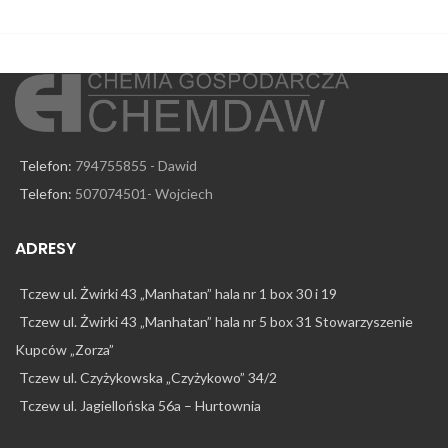
Telefon:
794755855 - Dawid
Telefon:
507074501- Wojciech
ADRESY
Tczew ul. Żwirki 43 „Manhatan” hala nr 1 box 30 i 19
Tczew ul. Żwirki 43 „Manhatan” hala nr 5 box 31 Stowarzyszenie
Kupców „Zorza”
Tczew ul. Czyżykowska „Czyżykowo” 34/2
Tczew ul. Jagiellońska 56a – Hurtownia