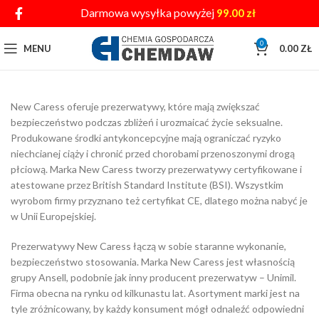
Darmowa wysyłka powyżej
99.00
zł
0
MENU
0.00
ZŁ
New Caress oferuje prezerwatywy, które mają zwiększać
bezpieczeństwo podczas zbliżeń i urozmaicać życie seksualne.
Produkowane środki antykoncepcyjne mają ograniczać ryzyko
niechcianej ciąży i chronić przed chorobami przenoszonymi drogą
płciową. Marka New Caress tworzy prezerwatywy certyfikowane i
atestowane przez British Standard Institute (BSI). Wszystkim
wyrobom firmy przyznano też certyfikat CE, dlatego można nabyć je
w Unii Europejskiej.
Prezerwatywy New Caress łączą w sobie staranne wykonanie,
bezpieczeństwo stosowania. Marka New Caress jest własnością
grupy Ansell, podobnie jak inny producent prezerwatyw – Unimil.
Firma obecna na rynku od kilkunastu lat. Asortyment marki jest na
tyle zróżnicowany, by każdy konsument mógł odnaleźć odpowiedni