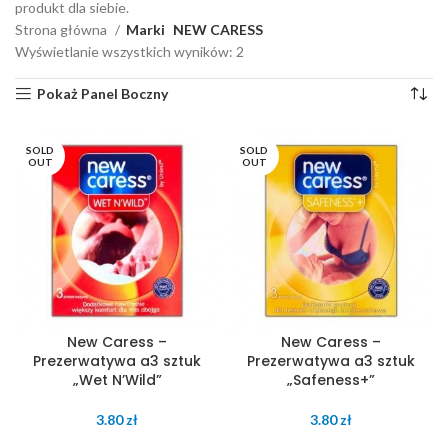
produkt dla siebie.
Strona główna
Marki
NEW CARESS
Wyświetlanie wszystkich wyników: 2
Pokaż Panel Boczny
SOLD
SOLD
OUT
OUT
New Caress –
New Caress –
Prezerwatywa a3 sztuk
Prezerwatywa a3 sztuk
„Wet N’Wild”
„Safeness+”
3.80
zł
3.80
zł