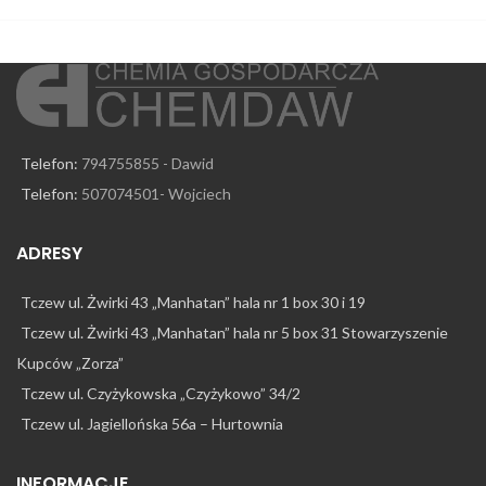
Telefon:
794755855 - Dawid
Telefon:
507074501- Wojciech
ADRESY
Tczew ul. Żwirki 43 „Manhatan” hala nr 1 box 30 i 19
Tczew ul. Żwirki 43 „Manhatan” hala nr 5 box 31 Stowarzyszenie
Kupców „Zorza”
Tczew ul. Czyżykowska „Czyżykowo” 34/2
Tczew ul. Jagiellońska 56a – Hurtownia
INFORMACJE