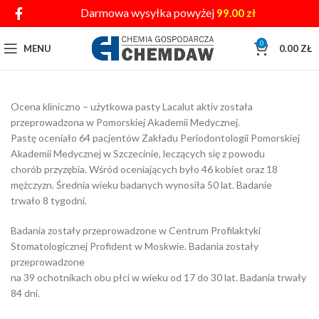
Darmowa wysyłka powyżej
99.00
zł
0
MENU
0.00
ZŁ
Ocena kliniczno – użytkowa pasty Lacalut aktiv została
przeprowadzona w Pomorskiej Akademii Medycznej.
Pastę oceniało 64 pacjentów Zakładu Periodontologii Pomorskiej
Akademii Medycznej w Szczecinie, leczących się z powodu
chorób przyzębia. Wśród oceniających było 46 kobiet oraz 18
mężczyzn. Średnia wieku badanych wynosiła 50 lat. Badanie
trwało 8 tygodni.
Badania zostały przeprowadzone w Centrum Profilaktyki
Stomatologicznej Profident w Moskwie. Badania zostały
przeprowadzone
na 39 ochotnikach obu płci w wieku od 17 do 30 lat. Badania trwały
84 dni.