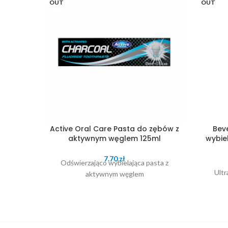
OUT
OUT
Active Oral Care Pasta do zębów z
Beve
aktywnym węglem 125ml
wybie
7.70
zł
Odświerzająco wybielająca pasta z
Ultr
aktywnym węglem