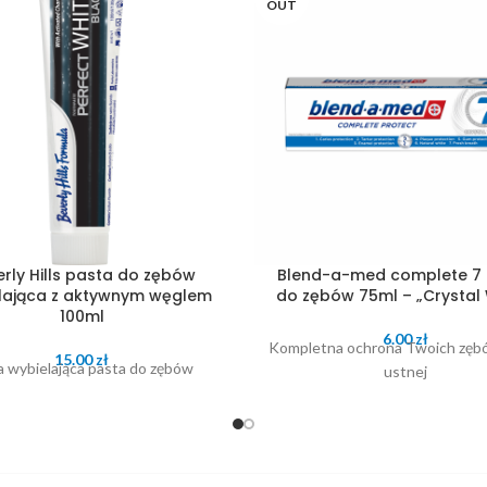
OUT
rly Hills pasta do zębów
Blend-a-med complete 7
lająca z aktywnym węglem
do zębów 75ml – „Crystal 
100ml
6.00
zł
Kompletna ochrona Twoich zębó
15.00
zł
a wybielająca pasta do zębów
ustnej