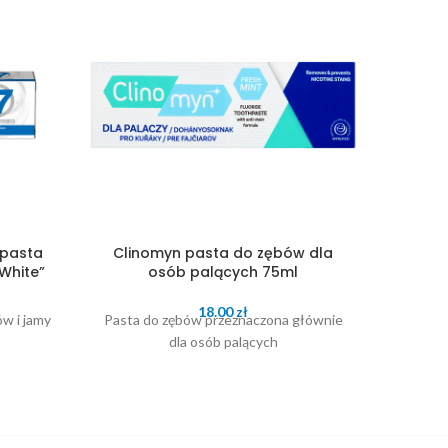
 pasta
Clinomyn pasta do zębów dla
Col
White”
osób palących 75ml
z
18.00
zł
w i jamy
Pasta do zębów przeznaczona głównie
Bie
dla osób palących