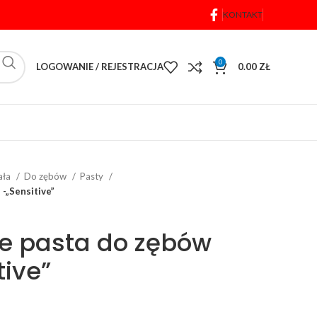
KONTAKT
0
LOGOWANIE / REJESTRACJA
0.00
ZŁ
iała
Do zębów
Pasty
 -„Sensitive”
ve pasta do zębów
tive”