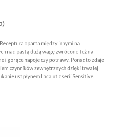
0)
. Receptura oparta między innymi na
ych nad pastą dużą wagę zwrócono też na
ne i gorące napoje czy potrawy. Ponadto zdaje
niem czynników zewnętrznych dzięki trwałej
anie ust płynem Lacalut z serii Sensitive.