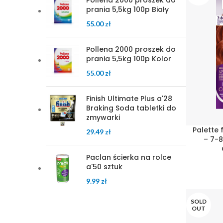
Pollena 2000 proszek do
prania 5,5kg 100p Biały
55.00
zł
Pollena 2000 proszek do
prania 5,5kg 100p Kolor
55.00
zł
Finish Ultimate Plus a'28
Braking Soda tabletki do
zmywarki
Palette
29.49
zł
– 7-8
Paclan ścierka na rolce
a'50 sztuk
9.99
zł
SOLD
OUT