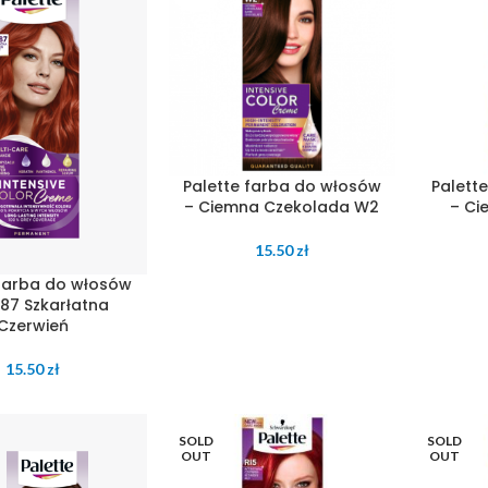
Palette farba do włosów
Palett
– Ciemna Czekolada W2
– Ci
15.50
zł
 farba do włosów
87 Szkarłatna
Czerwień
15.50
zł
SOLD
SOLD
OUT
OUT