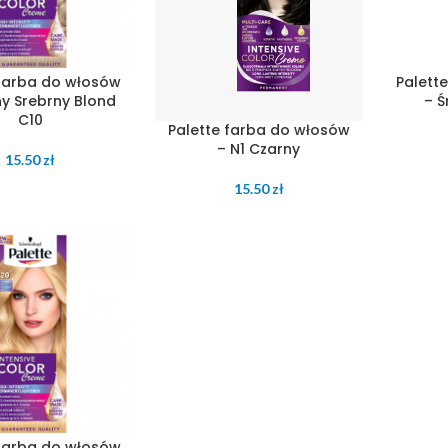
 farba do włosów
Palett
y Srebrny Blond
– Ś
C10
Palette farba do włosów
– N1 Czarny
15.50
zł
15.50
zł
 farba do włosów