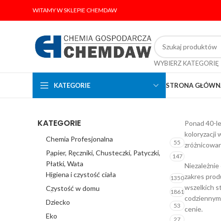
WITAMY W SKLEPIE CHEMDAW
WYBIERZ KATEGORIĘ
KATEGORIE
STRONA GŁÓWN
KATEGORIE
Ponad 40-le
koloryzacji 
Chemia Profesjonalna
55
zróżnicowa
Papier, Ręczniki, Chusteczki, Patyczki,
147
Płatki, Wata
Niezależnie
Higiena i czystość ciała
zakres prod
1350
wszelkich s
Czystość w domu
1861
codziennym 
Dziecko
53
cenie.
Eko
27