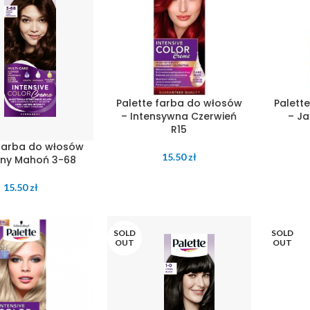
Palette farba do włosów
Palett
– Intensywna Czerwień
– Ja
R15
 farba do włosów
15.50
zł
mny Mahoń 3-68
15.50
zł
SOLD
SOLD
OUT
OUT