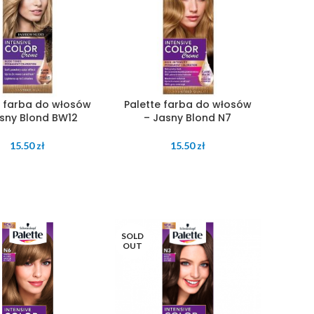
e farba do włosów
Palette farba do włosów
sny Blond BW12
– Jasny Blond N7
15.50
zł
15.50
zł
SOLD
OUT