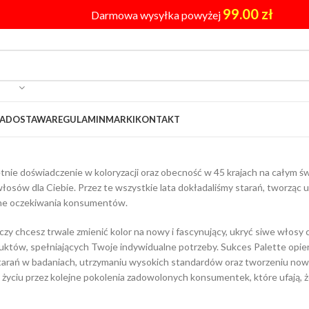
99.00
zł
Darmowa wysyłka powyżej
A
DOSTAWA
REGULAMIN
MARKI
KONTAKT
tnie doświadczenie w koloryzacji oraz obecność w 45 krajach na całym 
włosów dla Ciebie. Przez te wszystkie lata dokładaliśmy starań, tworząc u
ne oczekiwania konsumentów.
 czy chcesz trwale zmienić kolor na nowy i fascynujący, ukryć siwe włosy 
uktów, spełniających Twoje indywidualne potrzeby. Sukces Palette opier
tarań w badaniach, utrzymaniu wysokich standardów oraz tworzeniu no
życiu przez kolejne pokolenia zadowolonych konsumentek, które ufają, ż