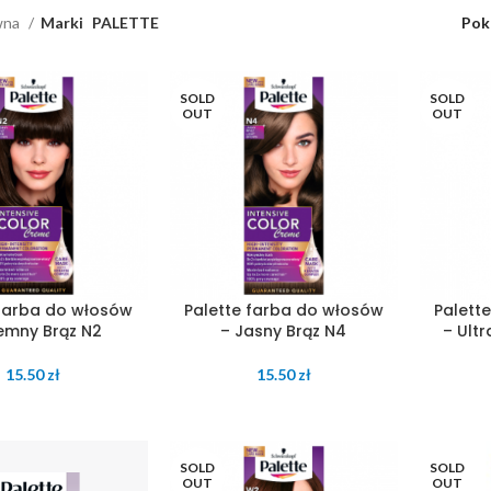
wna
Marki
PALETTE
Pok
SOLD
SOLD
OUT
OUT
 farba do włosów
Palette farba do włosów
Palett
emny Brąz N2
– Jasny Brąz N4
– Ultr
15.50
zł
15.50
zł
SOLD
SOLD
OUT
OUT