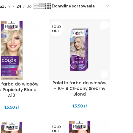
aż
9
24
36
SOLD
OUT
Palette farba do włosów
e farba do włosów
– 10-19 Chłodny Srebrny
a Popielaty Blond
Blond
A10
15.50
zł
15.50
zł
SOLD
OUT