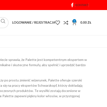
KONTAKT
0
LOGOWANIE / REJESTRACJA
0.00
ZŁ
świecie sprawia, że Palette jest kompetentnym ekspertem w
nikalne i skuteczne formuły, aby spełnić i uprzedzić bardzo
czy po prostu zmienić wizerunek, Palette oferuje szeroki
a się na pracy ekspertów Schwarzkopf, którzy dokładają
woczesnych produktów. Te wysiłki zostają docenione w
e Palette zapewni piękny kolor włosów, w przystępnej