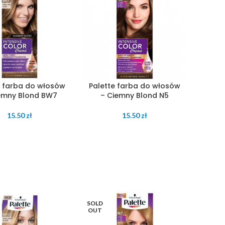
e farba do włosów
Palette farba do włosów
emny Blond BW7
– Ciemny Blond N5
15.50
zł
15.50
zł
SOLD
OUT