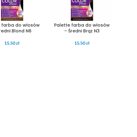
e farba do włosów
Palette farba do włosów
redni Blond N6
– Średni Brąz N3
15.50
zł
15.50
zł