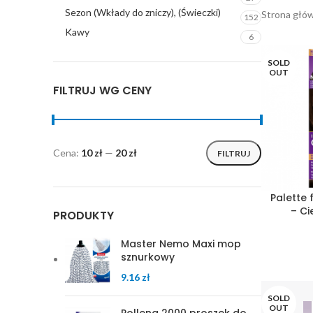
Sezon (Wkłady do zniczy), (Świeczki)
Strona głó
152
Kawy
6
SOLD
OUT
FILTRUJ WG CENY
Cena:
10 zł
—
20 zł
FILTRUJ
Palette
– Ci
PRODUKTY
Master Nemo Maxi mop
sznurkowy
9.16
zł
SOLD
OUT