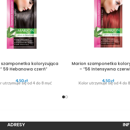
 szamponetka koloryzująca
Marion szamponetka kolor
 ” 59 Hebanowa czerń”
– ”56 Intensywna czerw
4.50
zł
4.50
zł
r utrzymuje się od 4 do 8 myć
Kolor utrzymuje się od 4 do 
ADRESY
IN