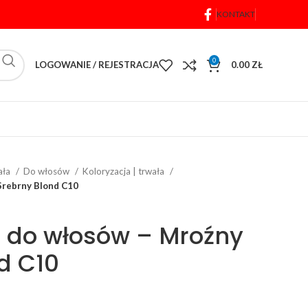
KONTAKT
0
LOGOWANIE / REJESTRACJA
0.00
ZŁ
iała
Do włosów
Koloryzacja | trwała
Srebrny Blond C10
a do włosów – Mroźny
d C10