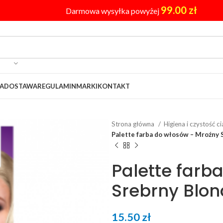
99.00
zł
Darmowa wysyłka powyżej
A
DOSTAWA
REGULAMIN
MARKI
KONTAKT
Strona główna
Higiena i czystość c
Palette farba do włosów – Mroźny 
Palette farb
Srebrny Blon
15.50
zł