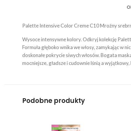
O
Palette Intensive Color Creme C10 Mroźny srebrn
Wysoce intensywne kolory. Odkryj kolekcję Palett
Formuła głęboko wnika we włosy, zamykając w nic
doskonałe pokrycie siwych włosów. Bogata maska p
mocniejsze, gładsze i cudownie lśnią a wyjątkowy
Podobne produkty