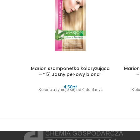
Marion szamponetka koloryzująca
Marion
– ” 51 Jasny perłowy blond”
–
4.50
zł
Kolor utrzymuje się od 4 do 8 myć
Kolo