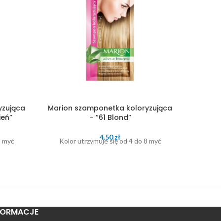
yzująca
Marion szamponetka koloryzująca
Marion
ień”
– ”61 Blond”
– 
4.50
zł
8 myć
Kolor utrzymuje się od 4 do 8 myć
Kolo
FORMACJE