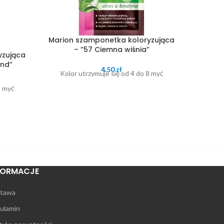
Marion szamponetka koloryzująca
– ”57 Ciemna wiśnia”
yzująca
Marion
ond”
4.50
zł
Kolor utrzymuje się od 4 do 8 myć
8 myć
Kolo
FORMACJE
tawa
ulamin