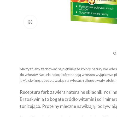
Click to enlarge
O
Marzysz, aby zachować najpiękniejsze kolory natury we włos
do włosów Naturia color, które nadają włosom wyjątkowo pię
kryją siwiznę, pozostawiając na włosach długotrwały efekt.
Receptura farb zawiera naturalne składniki roślinn
Brzoskwinia to bogate źródło witamin i soli minera
tonizująco. Proteiny mleczne nawilżają i odżywia