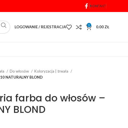
KONTAKT
0
LOGOWANIE / REJESTRACJA
0.00
ZŁ
iała
Do włosów
Koloryzacja | trwała
– 210 NATURALNY BLOND
ia farba do włosów –
NY BLOND