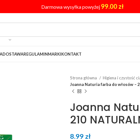
99.00
zł
Darmowa wysyłka powyżej
A
DOSTAWA
REGULAMIN
MARKI
KONTAKT
Strona główna
Higiena i czystość c
Joanna Naturia farba do włosów 
Joanna Natur
210 NATURAL
8.99
zł