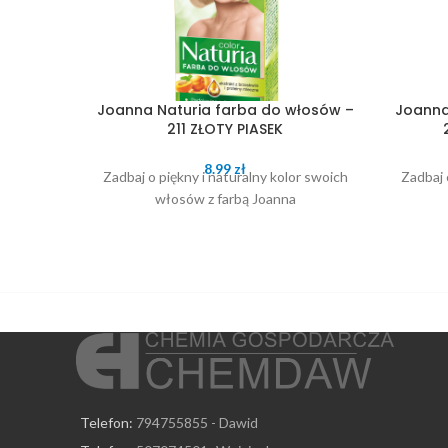
Joanna Naturia farba do włosów –
Joanna
211 ZŁOTY PIASEK
8.99
zł
Zadbaj o piękny i naturalny kolor swoich
Zadbaj 
włosów z farbą Joanna
Telefon:
794755855 - Dawid