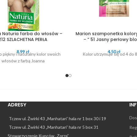
 Naturia farba do włosów –
Marion szamponetka kolor
212 SZLACHETNA PERŁA
– ” 51 Jasny perłowy bl
8.99
zł
4.50
zł
o piękny i naturalny kolor swoich
Kolor utrzymuje się od 4 do 
włosów z farbą Joanna
ADRESY
IN
Dos
Tczew ul. Żwirki 43 „Manhatan” hala nr 1 box 30 i 19
Tczew ul. Żwirki 43 „Manhatan” hala nr 5 box 31
Reg
Stowarzyszenie Kupców „Zorza”