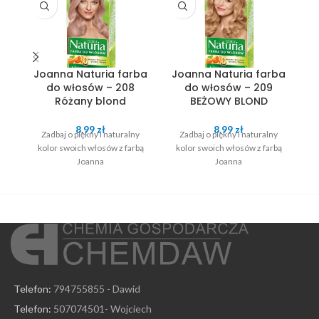
Joanna Naturia farba
Joanna Naturia farba
M
do włosów – 208
do włosów – 209
Różany blond
BEŻOWY BLOND
8.99
zł
8.99
zł
Zadbaj o piękny i naturalny
Zadbaj o piękny i naturalny
K
kolor swoich włosów z farbą
kolor swoich włosów z farbą
Joanna
Joanna
Telefon:
794755855 - Dawid
Telefon:
507074501- Wojciech