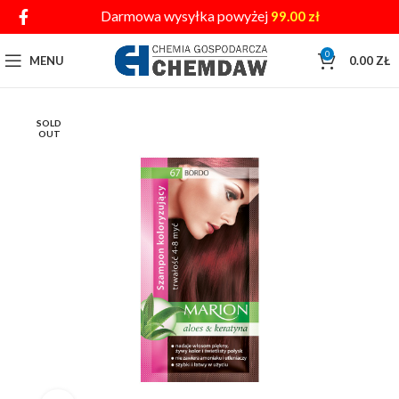
Darmowa wysyłka powyżej
99.00
zł
0
MENU
0.00
ZŁ
SOLD
OUT