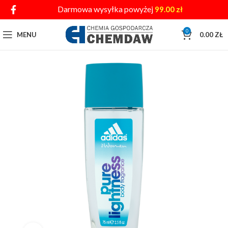
Darmowa wysyłka powyżej
99.00
zł
0
MENU
0.00
ZŁ