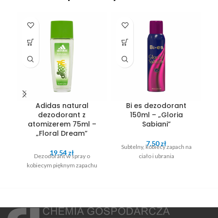
Adidas natural
Bi es dezodorant
dezodorant z
150ml – „Gloria
atomizerem 75ml –
Sabiani”
„Floral Dream”
S
7.50
zł
Subtelny, kobiecy zapach na
19.54
zł
Dezodorant w spray o
ciało i ubrania
kobiecym pięknym zapachu