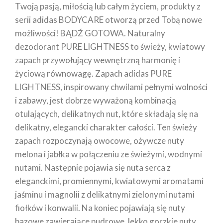
Twoją pasją, miłością lub całym życiem, produkty z
serii adidas BODYCARE otworzą przed Tobą nowe
możliwości! BĄDŹ GOTOWA. Naturalny
dezodorant PURE LIGHTNESS to świeży, kwiatowy
zapach przywołujący wewnętrzną harmonię i
życiową równowagę. Zapach adidas PURE
LIGHTNESS, inspirowany chwilami pełnymi wolności
i zabawy, jest dobrze wyważoną kombinacją
otulających, delikatnych nut, które składają się na
delikatny, elegancki charakter całości. Ten świeży
zapach rozpoczynają owocowe, ożywcze nuty
melona i jabłka w połączeniu ze świeżymi, wodnymi
nutami. Następnie pojawia się nuta serca z
eleganckimi, promiennymi, kwiatowymi aromatami
jaśminu i magnolii z delikatnymi zielonymi nutami
fiołków i konwalii. Na koniec pojawiają się nuty
bazowe zawierające pudrowe, lekko gorzkie nuty