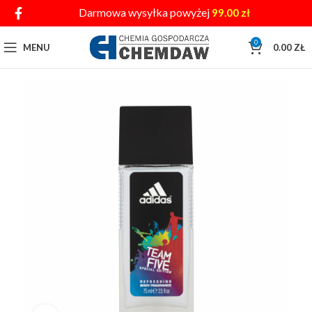
Darmowa wysyłka powyżej
99.00
zł
0
MENU
0.00
ZŁ