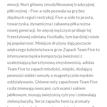
emocji. Nurt główny zmodyfikowanej tradycyjnej
piłki nożnej – Five-a-side pozwala na grę bez
zbędnych reguł i restrykcji. Five-a-side to prosta,
towarzyska, dynamiczna i zabawna piłka nożna
nowej generacji. Im więcej mężczyzn próbuje tej
freestylowej odmiany footballu, tym bardziej rośnie
jej popularność. Mniejsze drużyny dają poczucie
większego koleżeństwa w grze.Zapach Team Five to
intensywna męska kompozycja świeżości z
uzależniającą bursztynową zmysłowością. adidas
Team Five to zapach młodości, miejski, dodający
pewności siebie i wesoły o magnetycznie męskim
oddziaływaniu. Główne nuty zapachowe Team Five
rozbrzmiewają owocami, cytrusami i sokiem
jabłkowym, musują świeżością cytryny i zniewalają
zieloną bazylią. Serce zapachu tworzą aromaty