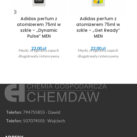
Adidas perfum z
Adidas perfum z
A
atomizerem 75ml w
atomizerem 75ml w
szkle – „Dynamic
szkle – „Get Ready”
Pulse” MEN
MEN
22.00
zł
22.00
zł
Męski, oryginalny zapach
Męski, oryginalny zapach
długotrwały i intensywny
długotrwały i intensywny
po
Telefon:
794755855 - Dawid
Telefon:
507074501- Wojciech