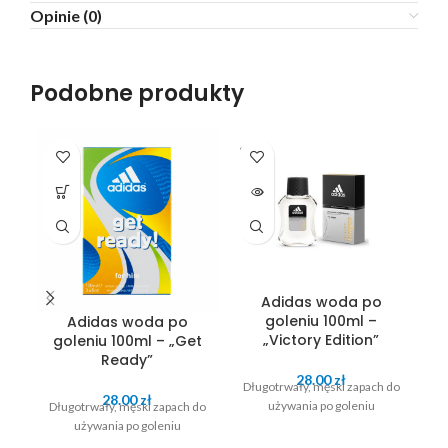
Opinie (0)
Podobne produkty
SOLD
SO
OUT
O
Adidas woda po
goleniu 100ml –
Adidas woda po
„Victory Edition”
goleniu 100ml – „Get
Ready”
28.00
zł
Długotrwały, męski zapach do
P
28.00
zł
używania po goleniu
Długotrwały, męski zapach do
używania po goleniu