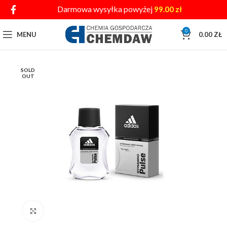
Darmowa wysyłka powyżej
99.00
zł
0
MENU
0.00
ZŁ
SOLD
OUT
Click to enlarge