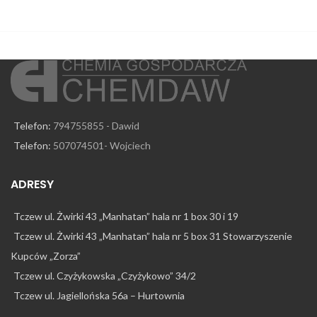
Telefon:
794755855 - Dawid
Telefon:
507074501- Wojciech
ADRESY
Tczew ul. Żwirki 43 „Manhatan” hala nr 1 box 30 i 19
Tczew ul. Żwirki 43 „Manhatan” hala nr 5 box 31 Stowarzyszenie
Kupców „Zorza”
Tczew ul. Czyżykowska „Czyżykowo” 34/2
Tczew ul. Jagiellońska 56a – Hurtownia