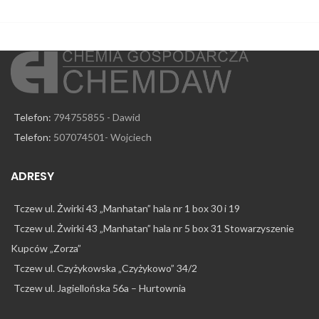
Telefon:
794755855 - Dawid
Telefon:
507074501- Wojciech
ADRESY
Tczew ul. Żwirki 43 „Manhatan” hala nr 1 box 30 i 19
Tczew ul. Żwirki 43 „Manhatan” hala nr 5 box 31 Stowarzyszenie
Kupców „Zorza”
Tczew ul. Czyżykowska „Czyżykowo” 34/2
Tczew ul. Jagiellońska 56a – Hurtownia