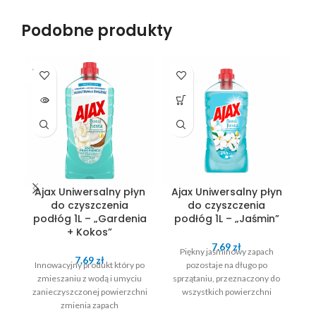
Podobne produkty
SOLD
OUT
Ajax Uniwersalny płyn
Ajax Uniwersalny płyn
A
do czyszczenia
do czyszczenia
podłóg 1L – „Gardenia
podłóg 1L – „Jaśmin”
+ Kokos”
7.69
zł
Piękny jaśminowy zapach
7.69
zł
Innowacyjny produkt który po
pozostaje na długo po
D
zmieszaniu z wodą i umyciu
sprzątaniu, przeznaczony do
zanieczyszczonej powierzchni
wszystkich powierzchni
z
zmienia zapach
s