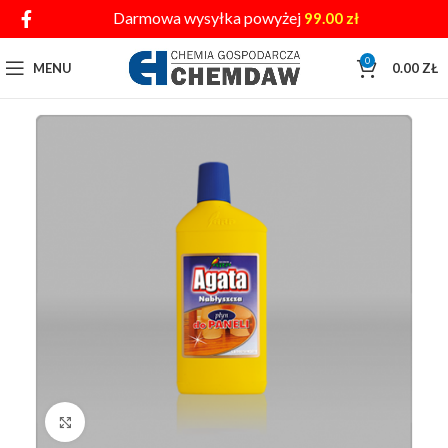
Darmowa wysyłka powyżej
99.00
zł
0
MENU
0.00
ZŁ
Click to enlarge