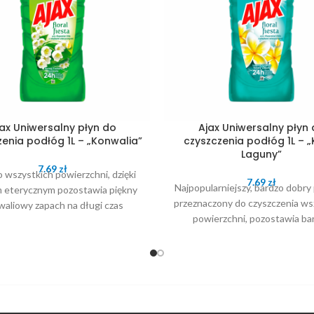
ax Uniwersalny płyn do
Ajax Uniwersalny płyn
enia podłóg 1L – „Konwalia”
czyszczenia podłóg 1L – „
Laguny”
7.69
zł
 wszystkich powierzchni, dzięki
7.69
zł
Najpopularniejszy, bardzo dobry
m eterycznym pozostawia piękny
przeznaczony do czyszczenia ws
waliowy zapach na długi czas
powierzchni, pozostawia ba
przyjemny zapach