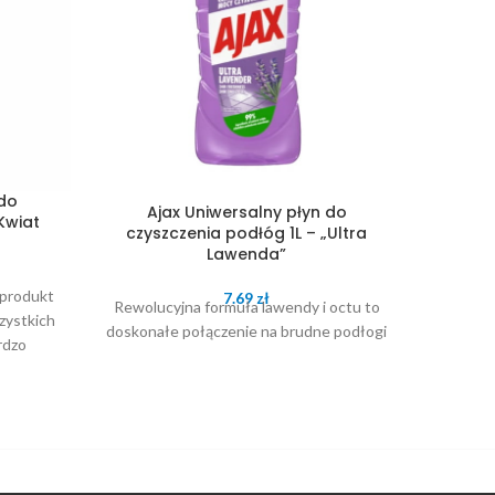
 do
Floor
Ajax Uniwersalny płyn do
Kwiat
podłó
czyszczenia podłóg 1L – „Ultra
Lawenda”
Doskon
 produkt
7.69
zł
zapac
Rewolucyjna formuła lawendy i octu to
zystkich
wyjątko
doskonałe połączenie na brudne podłogi
rdzo
d