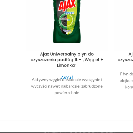
Ajax Uniwersalny płyn do
Aj
czyszczenia podłóg 1L – „Węgiel +
czyszcz
Limonka”
Płyn do
7.69
zł
Aktywny węgiel doskonale wyciągnie i
olejko
wyczyści nawet najbardziej zabrudzone
kon
powierzchnie