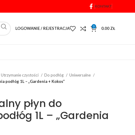
KONTAKT
0
LOGOWANIE / REJESTRACJA
0.00
ZŁ
Utrzymanie czystości
Do podłóg
Uniwersalne
ia podłóg 1L – „Gardenia + Kokos”
alny płyn do
podłóg 1L – „Gardenia