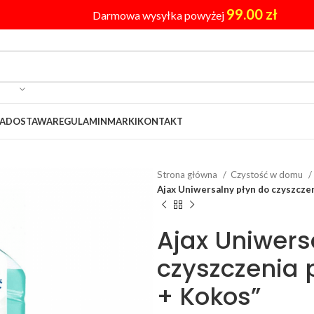
99.00
zł
Darmowa wysyłka powyżej
A
DOSTAWA
REGULAMIN
MARKI
KONTAKT
Strona główna
Czystość w domu
Ajax Uniwersalny płyn do czyszczen
Ajax Uniwers
czyszczenia 
+ Kokos”