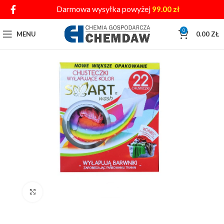
Darmowa wysyłka powyżej
99.00
zł
0
MENU
0.00
ZŁ
Click to enlarge