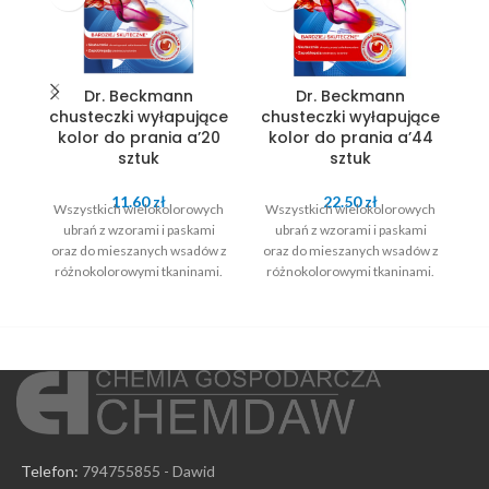
Dr. Beckmann
Dr. Beckmann
chusteczki wyłapujące
chusteczki wyłapujące
c
kolor do prania a’20
kolor do prania a’44
d
sztuk
sztuk
11.60
zł
22.50
zł
Wszystkich wielokolorowych
Wszystkich wielokolorowych
W
ubrań z wzorami i paskami
ubrań z wzorami i paskami
oraz do mieszanych wsadów z
oraz do mieszanych wsadów z
or
różnokolorowymi tkaninami.
różnokolorowymi tkaninami.
r
Działają we wszystkich
Działają we wszystkich
temperaturach.
temperaturach.
Telefon:
794755855 - Dawid