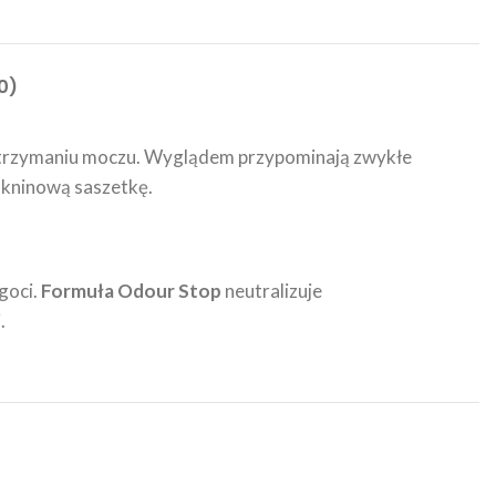
0)
nietrzymaniu moczu. Wyglądem przypominają zwykłe
łókninową saszetkę.
goci.
Formuła Odour Stop
neutralizuje
.