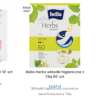
SOLD
SOLD
OUT
OUT
 10′ szt
Bella Herbs wkładki higieniczne z
Bella 
Tilią 60′ szt
a
11.67
zł
Wkładki higieniczne z leczniczo
Wkł
zapachową mocą Tilią
z