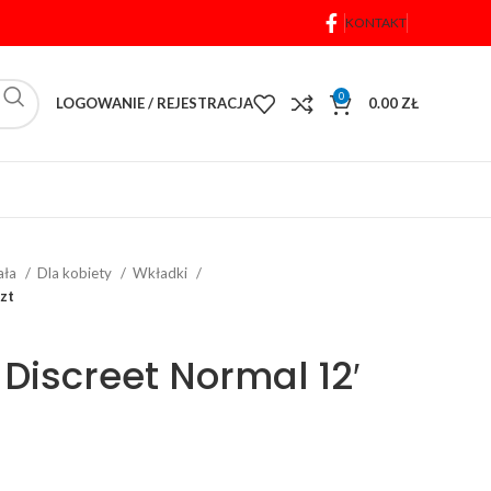
KONTAKT
0
LOGOWANIE / REJESTRACJA
0.00
ZŁ
iała
Dla kobiety
Wkładki
szt
 Discreet Normal 12′