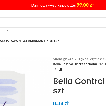
99.00
zł
Darmowa wysyłka powyżej
A
DOSTAWA
REGULAMIN
MARKI
KONTAKT
Strona główna
Higiena i czystość c
Bella Control Discreet Normal 12′ 
Bella Control
szt
8.38
zł