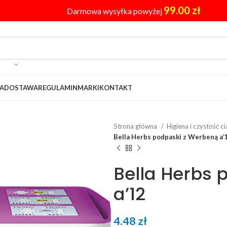
99.00
zł
Darmowa wysyłka powyżej
A
DOSTAWA
REGULAMIN
MARKI
KONTAKT
Strona główna
Higiena i czystość c
Bella Herbs podpaski z Werbeną a’
Bella Herbs 
a’12
4.48
zł