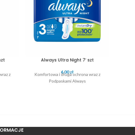
szt
Always Ultra Night 7′ szt
Always 
6.00
zł
wraz z
Komfortowa i długa ochrona wraz z
Komfo
Podpaskami Always
FORMACJE