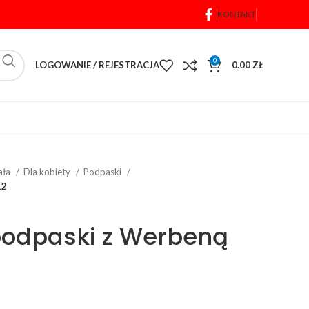
KONTAKT
0
LOGOWANIE / REJESTRACJA
0.00
ZŁ
iała
Dla kobiety
Podpaski
12
podpaski z Werbeną