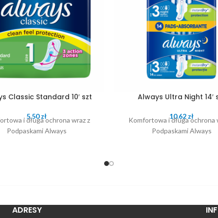
s Classic Standard 10′ szt
Always Ultra Night 14′ 
5.50
zł
10.62
zł
rtowa i długa ochrona wraz z
Komfortowa i długa ochrona 
Podpaskami Always
Podpaskami Always
ADRESY
IN