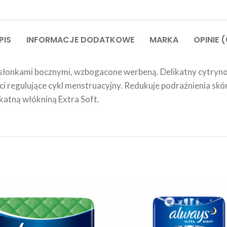
PIS
INFORMACJE DODATKOWE
MARKA
OPINIE (
osłonkami bocznymi, wzbogacone werbeną. Delikatny cytryno
regulujące cykl menstruacyjny. Redukuje podrażnienia skóry 
katną włókniną Extra Soft.