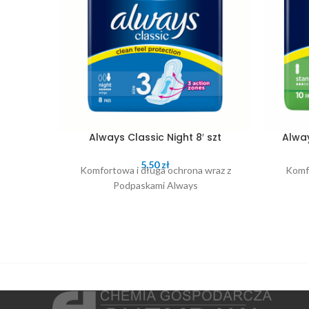
Always Classic Night 8′ szt
Alway
5.50
zł
Komfortowa i długa ochrona wraz z
Komfo
Podpaskami Always