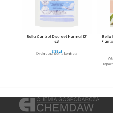
Bella Control Discreet Normal 12′
Bella 
szt
Plant
8.38
zł
Dyskretna, pełna kontrola
Wkł
zapac