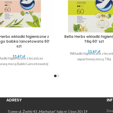
Herbs wkładki higieniczne z
Bella Herbs wkładki higien
ago babka lancetowata 60′
Tilią 60′ szt
szt
11.67
zł
Wkładki higieniczne z leczn
11.67
zł
adki higieniczne z leczniczo
zapachową mocą Tilią
hową mocą Babki Lancetowatej
ADRESY
IN
Dos
Tczew ul. Żwirki 43 „Manhatan” hala nr 1 box 30 i 19