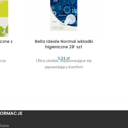
iczne z
Bella Ideale Normal wkładki
Bel
higieniczne 28′ szt
5.51
zł
iczo
Ultra cienkie, dopasowujące się
Ult
zapewniający komfort
FORMACJE
tawa