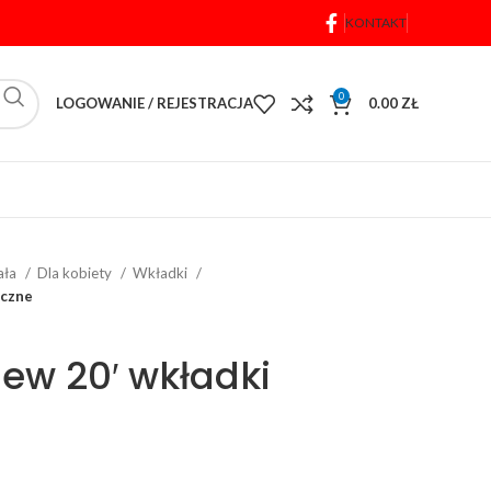
KONTAKT
0
LOGOWANIE / REJESTRACJA
0.00
ZŁ
iała
Dla kobiety
Wkładki
iczne
New 20′ wkładki