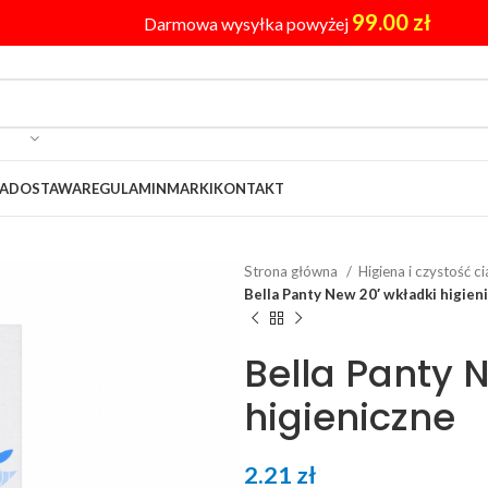
99.00
zł
Darmowa wysyłka powyżej
A
DOSTAWA
REGULAMIN
MARKI
KONTAKT
Strona główna
Higiena i czystość c
Bella Panty New 20′ wkładki higien
Bella Panty 
higieniczne
2.21
zł