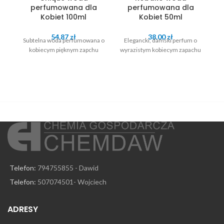
perfumowana dla
perfumowana dla
Kobiet 100ml
Kobiet 50ml
54.87
zł
38.00
zł
Subtelna woda perfumowana o
Elegancki, damski perfum o
kobiecym pięknym zapchu
wyrazistym kobiecym zapachu
dł
Telefon:
794755855 - Dawid
Telefon:
507074501- Wojciech
ADRESY