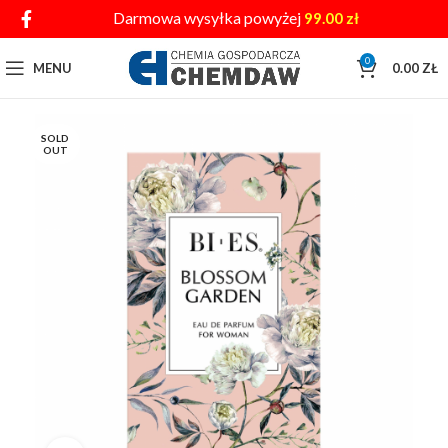
Darmowa wysyłka powyżej
99.00
zł
0
MENU
0.00
ZŁ
SOLD
OUT