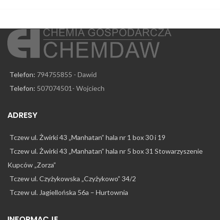
Telefon:
794755855 - Dawid
Telefon:
507074501- Wojciech
ADRESY
Tczew ul. Żwirki 43 „Manhatan” hala nr 1 box 30 i 19
Tczew ul. Żwirki 43 „Manhatan” hala nr 5 box 31 Stowarzyszenie
Kupców „Zorza”
Tczew ul. Czyżykowska „Czyżykowo” 34/2
Tczew ul. Jagiellońska 56a – Hurtownia
INFORMACJE