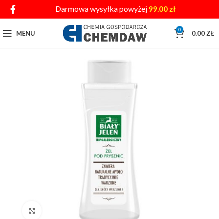
Darmowa wysyłka powyżej
99.00
zł
0
MENU
0.00
ZŁ
Click to enlarge