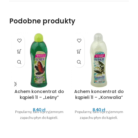
Podobne produkty
SO
O
Achem koncentrat do
Achem koncentrat do
A
kąpieli 1l – „Leśny”
kąpieli 1l – „Konwalia”
k
8.40
zł
8.40
zł
Popularny, tani o przyjemnym
Popularny, tani o przyjemnym
Po
zapachu płyn do kąpieli.
zapachu płyn do kąpieli.