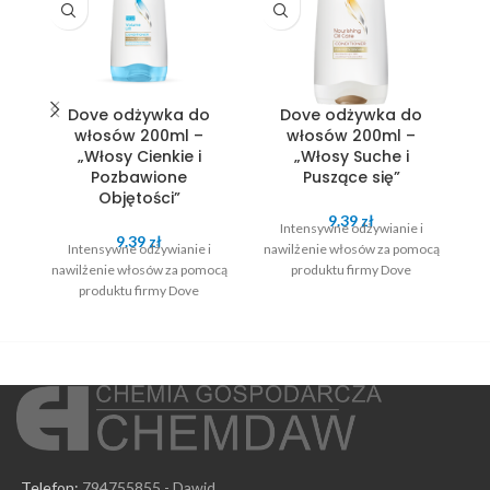
Dove odżywka do
Dove odżywka do
E
włosów 200ml –
włosów 200ml –
„Włosy Cienkie i
„Włosy Suche i
Pozbawione
Puszące się”
Objętości”
9.39
zł
Intensywne odżywianie i
na
9.39
zł
Intensywne odżywianie i
nawilżenie włosów za pomocą
pr
nawilżenie włosów za pomocą
produktu firmy Dove
produktu firmy Dove
Telefon:
794755855 - Dawid