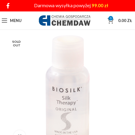
Darmowa wysyłka powyżej
99.00
zł
0
MENU
0.00
ZŁ
SOLD
OUT