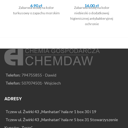
6.90
zł
16.00
zł
Zabarwia wodę na kolor
Zabarwia wodę na kolor
Ba
turkusowy o zapachu morskim
niebieski o dodatkowej
b
higienicznej antybakteryjnej
ochronie
Telefon:
794755855 - Dawid
Telefon:
507074501- Wojciech
ADRESY
Tczew ul. Żwirki 43 „Manhatan” hala nr 1 box 30 i 19
Tczew ul. Żwirki 43 „Manhatan” hala nr 5 box 31 Stowarzyszenie
Kupców „Zorza”