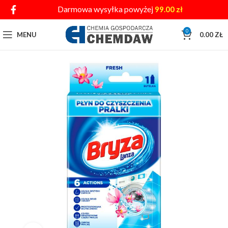
Darmowa wysyłka powyżej
99.00
zł
0
MENU
0.00
ZŁ