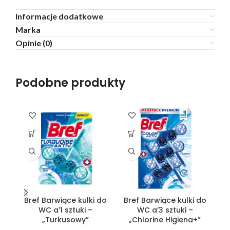
Informacje dodatkowe
Marka
Opinie (0)
Podobne produkty
Bref Barwiące kulki do
Bref Barwiące kulki do
B
WC a’1 sztuki –
WC a’3 sztuki –
„Turkusowy”
„Chlorine Higiena+”