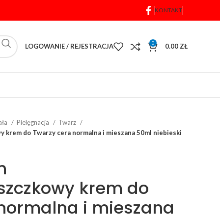
KONTAKT
0
LOGOWANIE / REJESTRACJA
0.00
ZŁ
iała
Pielęgnacja
Twarz
 krem do Twarzy cera normalna i mieszana 50ml niebieski
n
szczkowy krem do
 normalna i mieszana