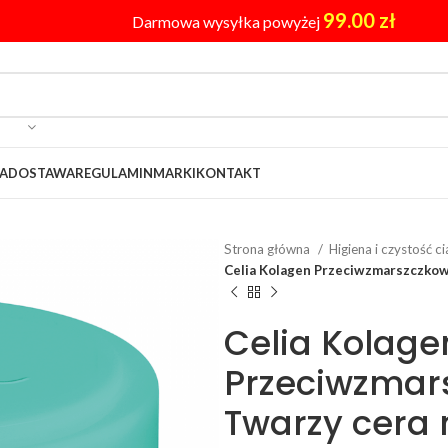
99.00
zł
Darmowa wysyłka powyżej
A
DOSTAWA
REGULAMIN
MARKI
KONTAKT
Strona główna
Higiena i czystość c
Celia Kolagen Przeciwzmarszczkowy
Celia Kolage
Przeciwzmar
Twarzy cera