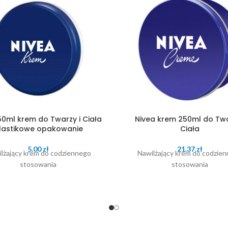
50ml krem do Twarzy i Ciała
Nivea krem 250ml do Twa
lastikowe opakowanie
Ciała
5.00
zł
21.37
zł
lżający krem do codziennego
Nawilżający krem do codzie
stosowania
stosowania