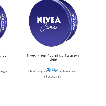
rzy i
Nivea krem 400ml do Twarzy i
Nivea
Ciała
25.85
zł
nnego
Nawilżający krem do codziennego
Męski k
stosowania