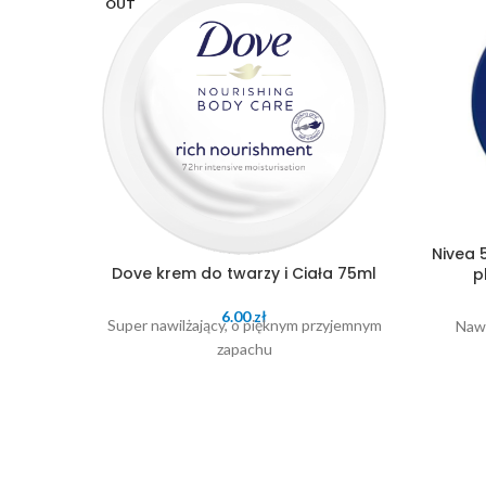
OUT
Nivea 
Dove krem do twarzy i Ciała 75ml
p
6.00
zł
Super nawilżający, o pięknym przyjemnym
Nawi
zapachu