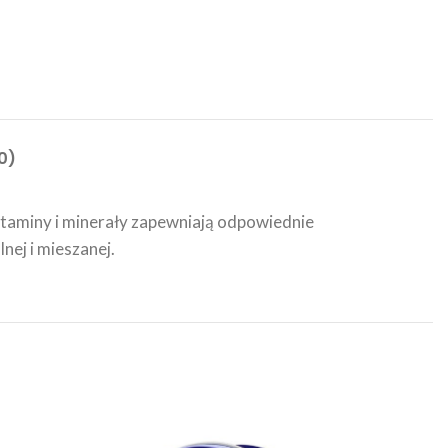
0)
itaminy i minerały zapewniają odpowiednie
nej i mieszanej.