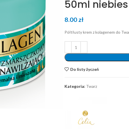
50ml niebies
8.00
zł
Półtłusty krem z kolagenem do Twa
Do listy życzeń
Kategoria:
Twarz