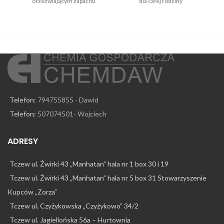
orzeźwiającym zapachu
dla całej rodziny
Telefon:
794755855 - Dawid
Telefon:
507074501- Wojciech
ADRESY
Tczew ul. Żwirki 43 „Manhatan” hala nr 1 box 30 i 19
Tczew ul. Żwirki 43 „Manhatan” hala nr 5 box 31 Stowarzyszenie
Kupców „Zorza”
Tczew ul. Czyżykowska „Czyżykowo” 34/2
Tczew ul. Jagiellońska 56a – Hurtownia