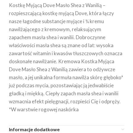
Kostkę Myjącą Dove Masło Shea z Wanilią –
rozpieszcającą kostkę myjącą Dove, która łączy
nasze łagodne substancje myjące i ¼ kremu
nawilżającego z kremowym, relaksującym
zapachem masła shea i wanilii. Dobroczynne
właściwości masła shea są znane od lat: wysoka
zawartość witamin i kwasów tłuszczowych oznacza
doskonałe nawilżanie. Kremowa Kostka Myjąca
Dove Masło Shea z Wanilią zawiera to odżywcze
masło, a jej unikalna formuła nawilża skórę głęboko*
już podczas mycia, pozostawiając ją jedwabiście
gładką i miękką. Ciepły zapach masła shea i wanilii
wzmacnia efekt pielęgnacji, rozpieści Cię i odpręży.
*W warstwie rogowej naskórka
Informacje dodatkowe