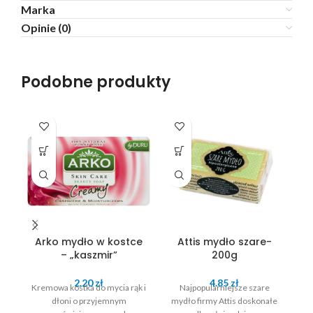
Marka
Opinie (0)
Podobne produkty
Arko mydło w kostce
Attis mydło szare-
– „kaszmir”
200g
2.20
zł
4.85
zł
Kremowa kostka do mycia rąk i
Najpopularniejsze szare
dłoni o przyjemnym
mydło firmy Attis doskonałe