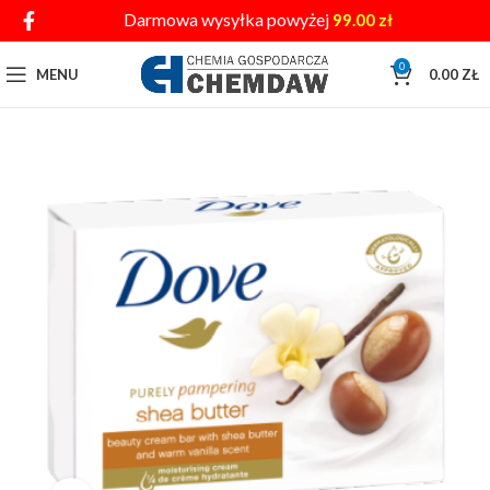
Darmowa wysyłka powyżej
99.00
zł
0
MENU
0.00
ZŁ