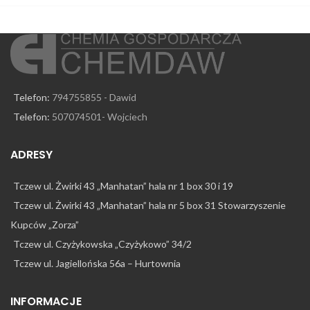
Telefon:
794755855 - Dawid
Telefon:
507074501- Wojciech
ADRESY
Tczew ul. Żwirki 43 „Manhatan” hala nr 1 box 30 i 19
Tczew ul. Żwirki 43 „Manhatan” hala nr 5 box 31 Stowarzyszenie
Kupców „Zorza”
Tczew ul. Czyżykowska „Czyżykowo” 34/2
Tczew ul. Jagiellońska 56a – Hurtownia
INFORMACJE