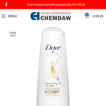
Darmowa wysyłka powyżej
99.00
zł
0
MENU
0.00
ZŁ
SOLD
OUT