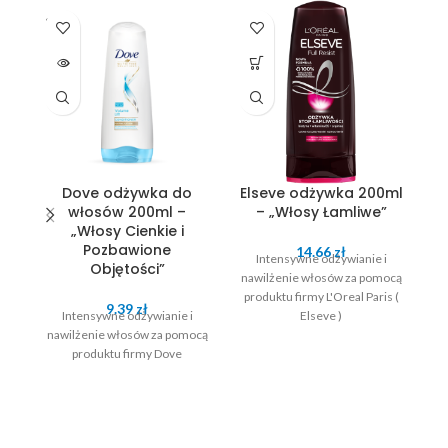
SOLD
OUT
Dove odżywka do
Elseve odżywka 200ml
włosów 200ml –
– „Włosy Łamliwe”
„Włosy Cienkie i
Pozbawione
14.66
zł
Intensywne odżywianie i
w
Objętości”
nawilżenie włosów za pomocą
produktu firmy L'Oreal Paris (
9.39
zł
Intensywne odżywianie i
Elseve )
nawilżenie włosów za pomocą
produktu firmy Dove