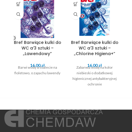
Bref Barwiące kulki do
Bref Barwiące kulki do
B
WC a’3 sztuki –
WC a’3 sztuki –
„Lawendowy”
„Chlorine Higiena+”
16.00
zł
16.00
zł
Barwi wodę w toalecie na
Zabarwia wodę na kolor
fioletowo, o zapachu lawendy
niebieski o dodatkowej
tu
higienicznej antybakteryjnej
ochronie