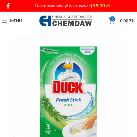
Darmowa wysyłka powyżej
99.00
zł
0
MENU
0.00
ZŁ