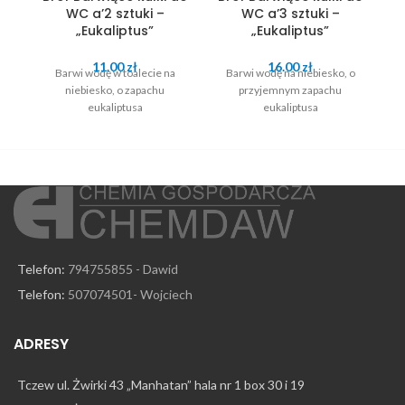
WC a’2 sztuki –
WC a’3 sztuki –
„Eukaliptus”
„Eukaliptus”
11.00
zł
16.00
zł
Barwi wodę w toalecie na
Barwi wodę na niebiesko, o
niebiesko, o zapachu
przyjemnym zapachu
tu
eukaliptusa
eukaliptusa
Telefon:
794755855 - Dawid
Telefon:
507074501- Wojciech
ADRESY
Tczew ul. Żwirki 43 „Manhatan” hala nr 1 box 30 i 19