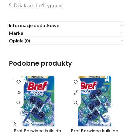
5. Działa aż do 4 tygodni
Informacje dodatkowe
Marka
Opinie (0)
Podobne produkty
SOLD
OUT
Bref Barwiące kulki do
Bref Barwiące kulki do
B