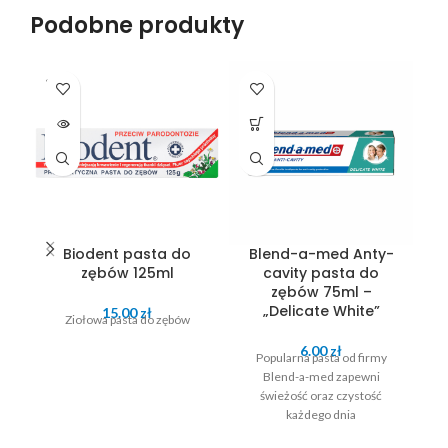
Podobne produkty
SOLD
OUT
Biodent pasta do
Blend-a-med Anty-
zębów 125ml
cavity pasta do
c
zębów 75ml –
„Delicate White”
15.00
zł
Ziołowa pasta do zębów
6.00
zł
Popularna pasta od firmy
Blend-a-med zapewni
świeżość oraz czystość
każdego dnia