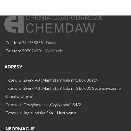
Telefon:
794755855 - Dawid
Telefon:
507074501- Wojciech
ADRESY
Tczew ul. Żwirki 43 „Manhatan” hala nr 1 box 30 i 19
Tczew ul. Żwirki 43 „Manhatan” hala nr 5 box 31 Stowarzyszenie
Kupców „Zorza”
Tczew ul. Czyżykowska „Czyżykowo” 34/2
Tczew ul. Jagiellońska 56a – Hurtownia
INFORMACJE