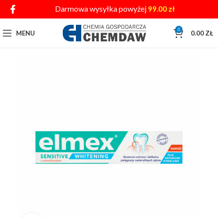
Darmowa wysyłka powyżej
99.00
zł
0
MENU
0.00
ZŁ