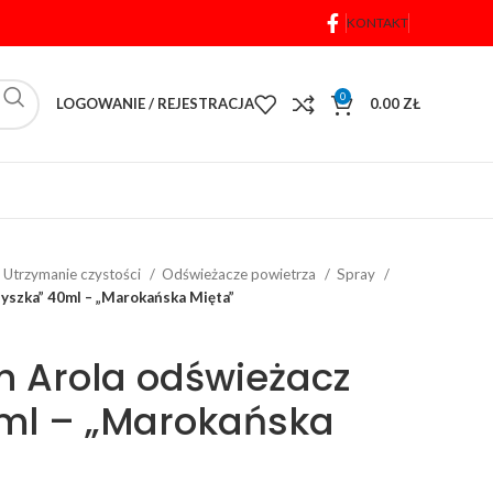
KONTAKT
0
LOGOWANIE / REJESTRACJA
0.00
ZŁ
Utrzymanie czystości
Odświeżacze powietrza
Spray
zyszka” 40ml – „Marokańska Mięta”
h Arola odświeżacz
0ml – „Marokańska