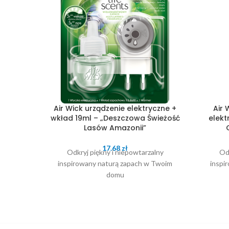
Air Wick urządzenie elektryczne +
Air 
wkład 19ml – „Deszczowa Świeżość
elekt
Lasów Amazonii”
17.68
zł
Odkryj piękny i niepowtarzalny
Odk
inspirowany naturą zapach w Twoim
inspi
domu