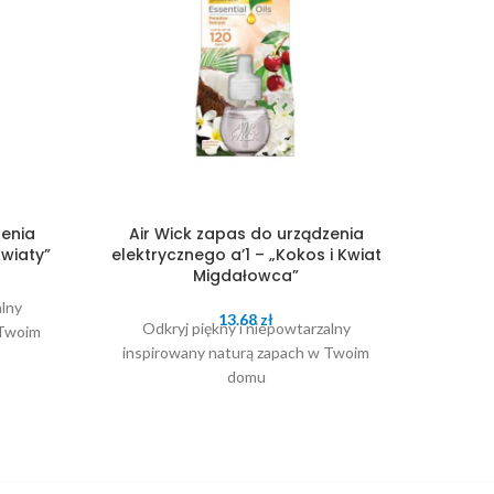
zenia
Air Wick zapas do urządzenia
Air 
Kwiaty”
elektrycznego a’1 – „Kokos i Kwiat
elekt
Migdałowca”
alny
13.68
zł
Odkryj piękny i niepowtarzalny
Odk
 Twoim
inspirowany naturą zapach w Twoim
inspi
domu