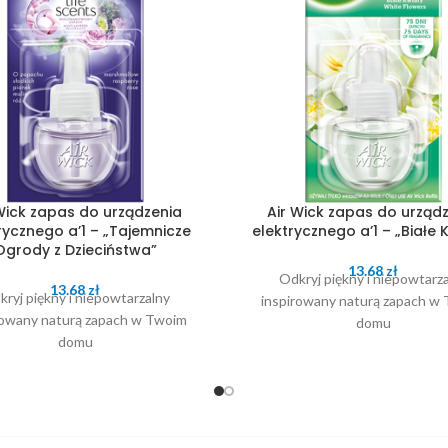
Wick zapas do urządzenia
Air Wick zapas do urząd
rycznego a’1 – „Tajemnicze
elektrycznego a’1 – „Białe 
Ogrody z Dzieciństwa”
13.68
zł
Odkryj piękny i niepowtarz
13.68
zł
ryj piękny i niepowtarzalny
inspirowany naturą zapach w
rowany naturą zapach w Twoim
domu
domu