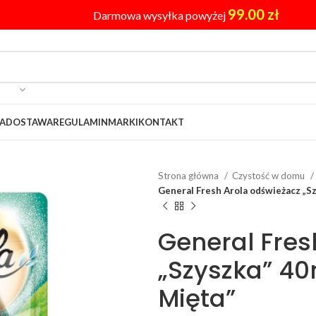
99.00
zł
Darmowa wysyłka powyżej
A
DOSTAWA
REGULAMIN
MARKI
KONTAKT
Strona główna
Czystość w domu
General Fresh Arola odświeżacz „S
General Fres
„Szyszka” 4
Mięta”