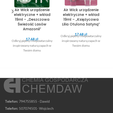
Air Wick urządzenie
Air Wick urządzenie
elektryczne + wkład
elektryczne + wkład
19ml – „Deszczowa
19ml – „Księżycowa
Świeżość Lasów
Lilia Otulona Satyną”
Amazonii”
17.68
zł
Odkryj piękny i niepowtarzalny
Od
17.68
zł
Odkryj piękny i niepowtarzalny
inspirowany naturą zapach w
i
inspirowany naturą zapach w
Twoim domu
Twoim domu
Telefon:
794755855 - Dawid
Telefon:
507074501- Wojciech