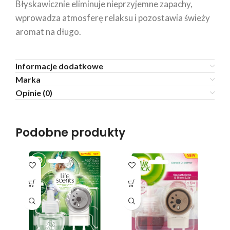
Błyskawicznie eliminuje nieprzyjemne zapachy,
wprowadza atmosferę relaksu i pozostawia świeży
aromat na długo.
Informacje dodatkowe
Marka
Opinie (0)
Podobne produkty
SO
O