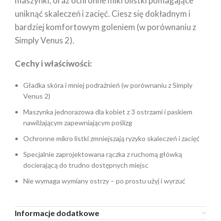
maszynki, oraz ochronne mikrolistki pomagające
uniknąć skaleczeń i zacięć. Ciesz się dokładnym i
bardziej komfortowym goleniem (w porównaniu z
Simply Venus 2).
Cechy i właściwości:
Gładka skóra i mniej podrażnień (w porównaniu z Simply
Venus 2)
Maszynka jednorazowa dla kobiet z 3 ostrzami i paskiem
nawilżającym zapewniającym poślizg
Ochronne mikro listki zmniejszają ryzyko skaleczeń i zacięć
Specjalnie zaprojektowana rączka z ruchomą główką
docierającą do trudno dostępnych miejsc
Nie wymaga wymiany ostrzy – po prostu użyj i wyrzuć
Informacje dodatkowe