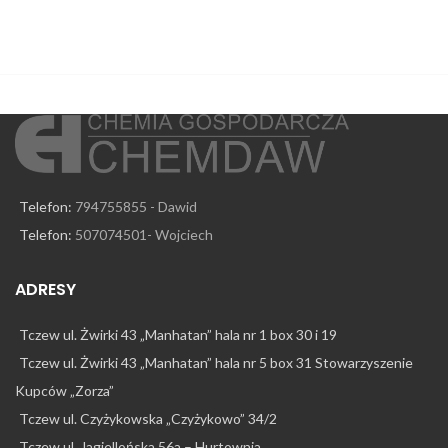
Wy
os
Telefon:
794755855 - Dawid
Telefon:
507074501- Wojciech
ADRESY
Tczew ul. Żwirki 43 „Manhatan” hala nr 1 box 30 i 19
Tczew ul. Żwirki 43 „Manhatan” hala nr 5 box 31 Stowarzyszenie
Kupców „Zorza”
Tczew ul. Czyżykowska „Czyżykowo” 34/2
Tczew ul. Jagiellońska 56a – Hurtownia