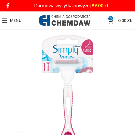
Darmowa wysyłka powyżej
99.00
zł
0
MENU
0.00
ZŁ