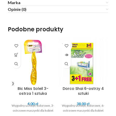
Marka
Opinie (0)
Podobne produkty
SOLD
OUT
Bic Miss Soleil 3-
Dorco Shai 6-ostrzy 4
ostrza 1 sztuka
sztuki
G
4.00
zł
38.00
zł
Wygodny uchwyt, kolorowe, 3-
Wygodny uchwyt, kolorowe, 6-
ostrzowe maszynki dla kobiet
ostrzowe maszynki dla kobiet