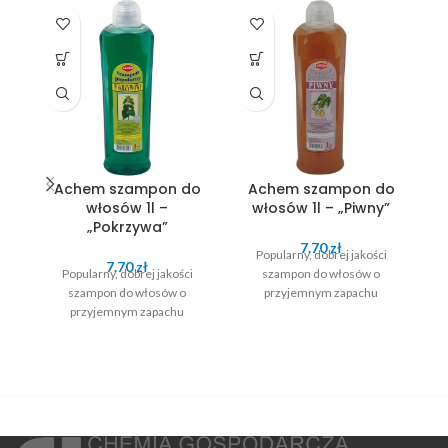
SO
O
Achem szampon do
Achem szampon do
włosów 1l –
włosów 1l – „Piwny”
w
„Pokrzywa”
7.70
zł
Popularny, dobrej jakości
7.70
zł
Popularny, dobrej jakości
szampon do włosów o
szampon do włosów o
przyjemnym zapachu
przyjemnym zapachu