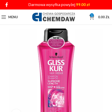
Darmowa wysyłka powyżej
99.00
zł
0
MENU
0.00
ZŁ