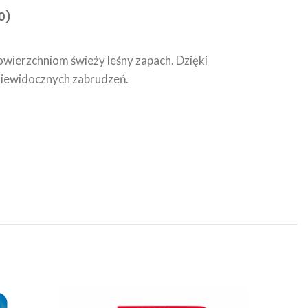
0)
owierzchniom świeży leśny zapach. Dzięki
niewidocznych zabrudzeń.