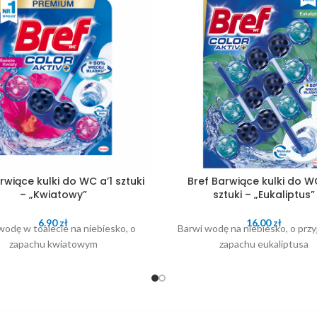
rwiące kulki do WC a’1 sztuki
Bref Barwiące kulki do W
– „Kwiatowy”
sztuki – „Eukaliptus”
6.90
zł
16.00
zł
wodę w toalecie na niebiesko, o
Barwi wodę na niebiesko, o pr
zapachu kwiatowym
zapachu eukaliptusa