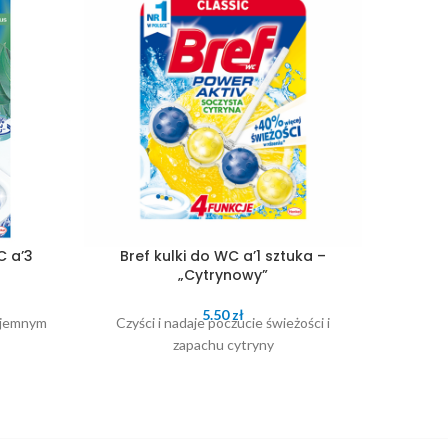
C a’3
Bref kulki do WC a’1 sztuka –
Bref
„Cytrynowy”
5.50
zł
zyjemnym
Czyści i nadaje poczucie świeżości i
Czyśc
zapachu cytryny