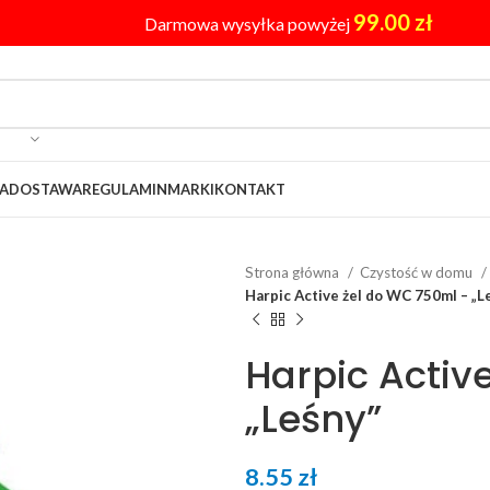
99.00
zł
Darmowa wysyłka powyżej
A
DOSTAWA
REGULAMIN
MARKI
KONTAKT
Strona główna
Czystość w domu
Harpic Active żel do WC 750ml – „L
Harpic Activ
„Leśny”
8.55
zł