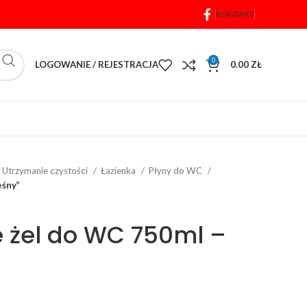
KONTAKT
0
LOGOWANIE / REJESTRACJA
0.00
ZŁ
Utrzymanie czystości
Łazienka
Płyny do WC
eśny”
e żel do WC 750ml –