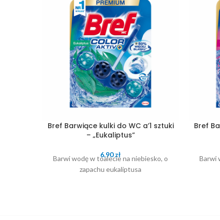
Bref Barwiące kulki do WC a’1 sztuki
Bref Ba
– „Eukaliptus”
6.90
zł
Barwi wodę w toalecie na niebiesko, o
Barwi 
zapachu eukaliptusa