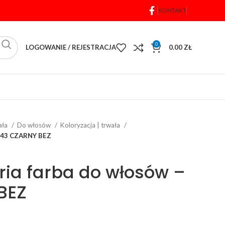
KONTAKT
0
LOGOWANIE / REJESTRACJA
0.00
ZŁ
iała
Do włosów
Koloryzacja | trwała
 243 CZARNY BEZ
ia farba do włosów –
BEZ