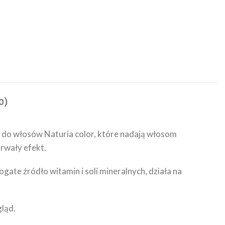
0)
b do włosów Naturia color, które nadają włosom
trwały efekt.
ogate źródło witamin i soli mineralnych, działa na
gląd.