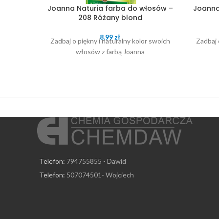
Joanna Naturia farba do włosów –
Joanna
208 Różany blond
8.99
zł
Zadbaj o piękny i naturalny kolor swoich
Zadbaj 
włosów z farbą Joanna
Telefon:
794755855 - Dawid
Telefon:
507074501- Wojciech