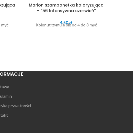
yzująca
Marion szamponetka koloryzująca
Marion
– ”56 Intensywna czerwień”
4.50
zł
8 myć
Kolor utrzymuje się od 4 do 8 myć
Kolo
FORMACJE
tawa
ulamin
ityka prywatności
takt