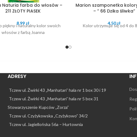
 Naturia farba do włosów –
Marion szamponetka kolor
211 ZŁOTY PIASEK
– ” 66 Dzika śliwka”
8.99
zł
4.50
zł
o piękny i naturalny kolor swoich
Kolor utrzymuje się od 4 do 
włosów z farbą Joanna
ADRESY
IN
Dos
Tczew ul. Żwirki 43 „Manhatan” hala nr 1 box 30 i 19
Tczew ul. Żwirki 43 „Manhatan” hala nr 5 box 31
Reg
Stowarzyszenie Kupców „Zorza”
Pol
Tczew ul. Czyżykowska „Czyżykowo” 34/2
Kon
Tczew ul. Jagiellońska 56a – Hurtownia