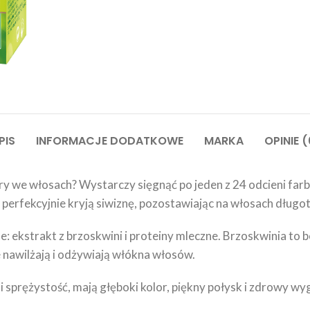
PIS
INFORMACJE DODATKOWE
MARKA
OPINIE (
ry we włosach? Wystarczy sięgnąć po jeden z 24 odcieni far
 perfekcyjnie kryją siwiznę, pozostawiając na włosach długo
e: ekstrakt z brzoskwini i proteiny mleczne. Brzoskwinia to b
e nawilżają i odżywiają włókna włosów.
 sprężystość, mają głęboki kolor, piękny połysk i zdrowy wy