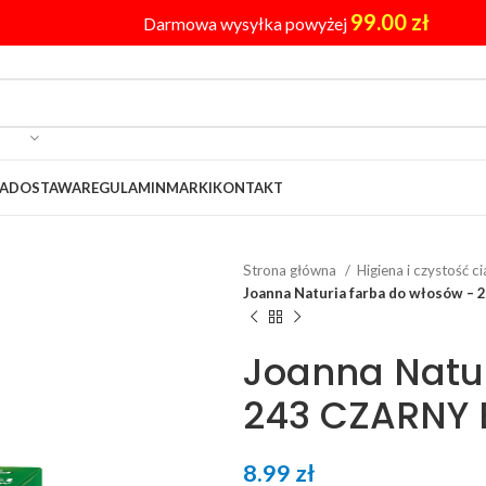
99.00
zł
Darmowa wysyłka powyżej
A
DOSTAWA
REGULAMIN
MARKI
KONTAKT
Strona główna
Higiena i czystość c
Joanna Naturia farba do włosów –
Joanna Natur
243 CZARNY 
8.99
zł